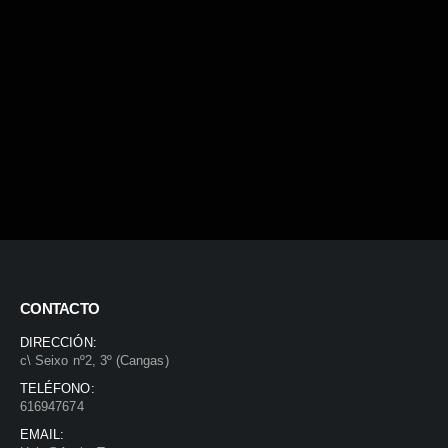
CONTACTO
DIRECCIÓN:
c\ Seixo nº2, 3º (Cangas)
TELÉFONO:
616947674
EMAIL: