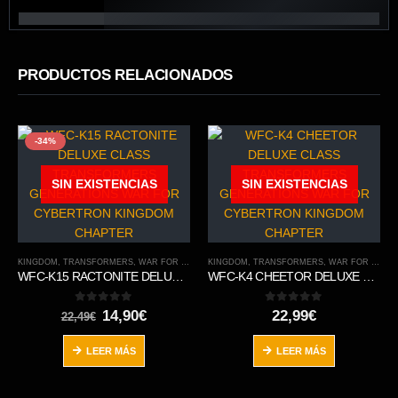
PRODUCTOS RELACIONADOS
-34%
SIN EXISTENCIAS
SIN EXISTENCIAS
KINGDOM
,
TRANSFORMERS
,
WAR FOR CYBERTRON TRILOGY
KINGDOM
,
TRANSFORMERS
,
WAR FOR CYBERTRON TRILOGY
WFC-K15 RACTONITE DELUXE CLASS TRANSFORMERS GENERATIONS WAR FOR CYBERTRON KINGDOM CHAPTER
WFC-K4 CHEETOR DELUXE CLASS TRANSFORMERS GENERATIONS WAR FOR CYBERTRON KINGDOM CHAPTER
0
out of 5
0
out of 5
El
El
14,90
€
22,99
€
22,49
€
precio
precio
original
actual
LEER MÁS
LEER MÁS
era:
es:
22,49€.
14,90€.