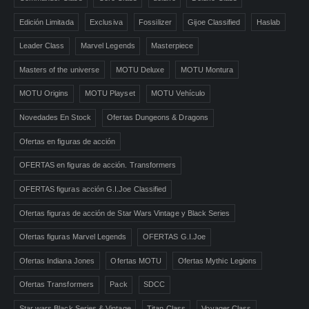
Edición Limitada
Exclusiva
Fossilizer
Gijoe Classified
Haslab
Leader Class
Marvel Legends
Masterpiece
Masters of the universe
MOTU Deluxe
MOTU Montura
MOTU Origins
MOTU Playset
MOTU Vehículo
Novedades En Stock
Ofertas Dungeons & Dragons
Ofertas en figuras de acción
OFERTAS en figuras de acción. Transformers
OFERTAS figuras acción G.I.Joe Classified
Ofertas figuras de acción de Star Wars Vintage y Black Series
Ofertas figuras Marvel Legends
OFERTAS G.I.Joe
Ofertas Indiana Jones
Ofertas MOTU
Ofertas Mythic Legions
Ofertas Transformers
Pack
SDCC
Star wars Black Series & Vintage
Titan Class
Voyager Class