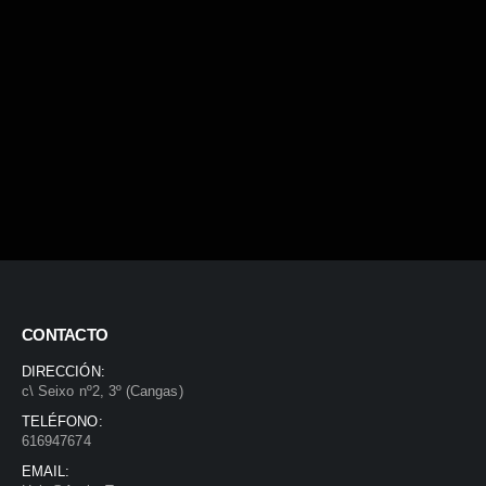
CONTACTO
DIRECCIÓN:
c\ Seixo nº2, 3º (Cangas)
TELÉFONO:
616947674
EMAIL: