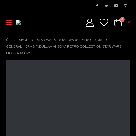
0
SHOP
STAR WARS
,
STAR WARS RETRO 10 CM
GENERAL HERA SYNDULLA – AHSOKA RETRO COLLECTION STAR WARS
FIGURA 10 CMS