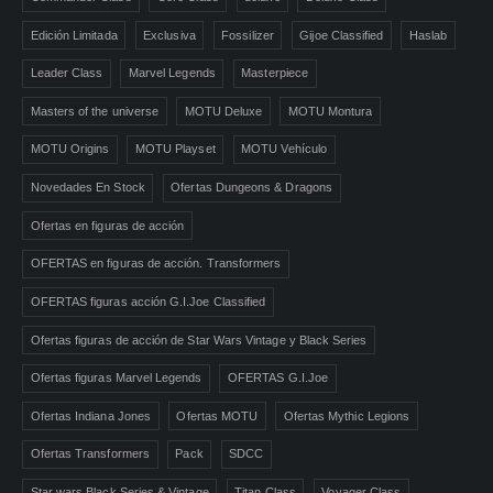
Edición Limitada
Exclusiva
Fossilizer
Gijoe Classified
Haslab
Leader Class
Marvel Legends
Masterpiece
Masters of the universe
MOTU Deluxe
MOTU Montura
MOTU Origins
MOTU Playset
MOTU Vehículo
Novedades En Stock
Ofertas Dungeons & Dragons
Ofertas en figuras de acción
OFERTAS en figuras de acción. Transformers
OFERTAS figuras acción G.I.Joe Classified
Ofertas figuras de acción de Star Wars Vintage y Black Series
Ofertas figuras Marvel Legends
OFERTAS G.I.Joe
Ofertas Indiana Jones
Ofertas MOTU
Ofertas Mythic Legions
Ofertas Transformers
Pack
SDCC
Star wars Black Series & Vintage
Titan Class
Voyager Class