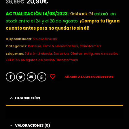
El
El
20,90
€
36,99
€
precio
precio
original
actual
ACTUALIZACIÓN 14/08/2023:
Kickback G1
estará
en
era:
es:
stock entre el 24 y el 28 de Agosto.
¡Compra tu figura
36,99€.
20,90€.
cuanto antes para no quedarte sin él!
Disponibilidad:
Sin existencias
Categorías:
Reissue
,
Retro & Headmasters
,
Transformers
Etiquetas:
Edición Limitada
,
Exclusiva
,
Ofertas en figuras de acción
,
OFERTAS en figuras de acción. Transformers
AÑADIR A LA LISTA DE DESEOS
DESCRIPCIÓN
VALORACIONES (0)