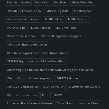
Edición Limitada
Exclusiva
Fossilizer
Gijoe Classified
Haslab
Leader Class
Marvel Legends
Masterpiece
Masters of the universe
MOTU Deluxe
MOTU Montura
MOTU Origins
MOTU Playset
MOTU Vehículo
Novedades En Stock
Ofertas Dungeons & Dragons
Ofertas en figuras de acción
OFERTAS en figuras de acción. Transformers
OFERTAS figuras acción G.I.Joe Classified
Ofertas figuras de acción de Star Wars Vintage y Black Series
Ofertas figuras Marvel Legends
OFERTAS G.I.Joe
Ofertas Indiana Jones
Ofertas MOTU
Ofertas Mythic Legions
Ofertas Transformers
Pack
SDCC
Star wars Black Series & Vintage
Titan Class
Voyager Class