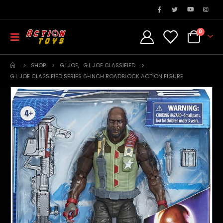
0
SHOP
G.I.JOE
,
G.I. JOE CLASSIFIED
G.I. JOE CLASSIFIED SERIES 6-INCH ROADBLOCK ACTION FIGURE