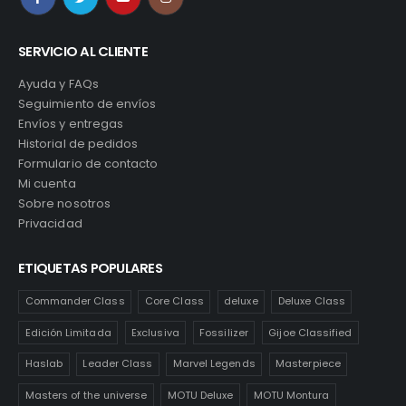
SERVICIO AL CLIENTE
Ayuda y FAQs
Seguimiento de envíos
Envíos y entregas
Historial de pedidos
Formulario de contacto
Mi cuenta
Sobre nosotros
Privacidad
ETIQUETAS POPULARES
Commander Class
Core Class
deluxe
Deluxe Class
Edición Limitada
Exclusiva
Fossilizer
Gijoe Classified
Haslab
Leader Class
Marvel Legends
Masterpiece
Masters of the universe
MOTU Deluxe
MOTU Montura