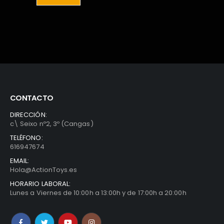
0€.
CONTACTO
DIRECCIÓN:
c\ Seixo nº2, 3º (Cangas)
TELÉFONO:
616947674
EMAIL:
Hola@ActionToys.es
HORARIO LABORAL:
Lunes a Viernes de 10:00h a 13:00h y de 17:00h a 20:00h