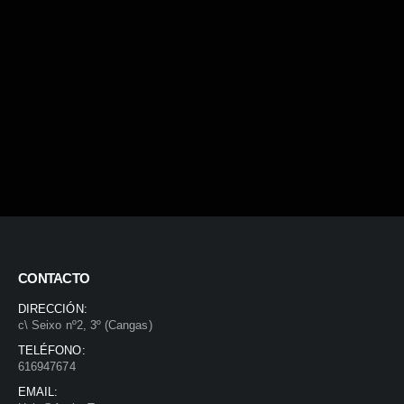
CONTACTO
DIRECCIÓN:
c\ Seixo nº2, 3º (Cangas)
TELÉFONO:
616947674
EMAIL: