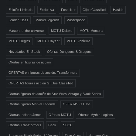
Edición Limitada
Exclusiva
Fossilizer
Gijoe Classified
Haslab
Leader Class
Marvel Legends
Masterpiece
Masters of the universe
MOTU Deluxe
MOTU Montura
MOTU Origins
MOTU Playset
MOTU Vehículo
Novedades En Stock
Ofertas Dungeons & Dragons
Ofertas en figuras de acción
OFERTAS en figuras de acción. Transformers
OFERTAS figuras acción G.I.Joe Classified
Ofertas figuras de acción de Star Wars Vintage y Black Series
Ofertas figuras Marvel Legends
OFERTAS G.I.Joe
Ofertas Indiana Jones
Ofertas MOTU
Ofertas Mythic Legions
Ofertas Transformers
Pack
SDCC
Star wars Black Series & Vintage
Titan Class
Voyager Class