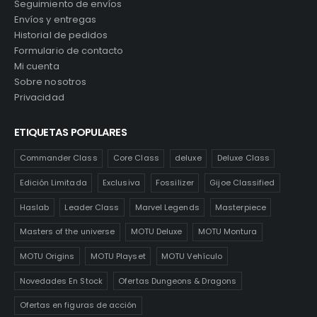
Seguimiento de envíos
Envíos y entregas
Historial de pedidos
Formulario de contacto
Mi cuenta
Sobre nosotros
Privacidad
ETIQUETAS POPULARES
Commander Class
Core Class
deluxe
Deluxe Class
Edición Limitada
Exclusiva
Fossilizer
Gijoe Classified
Haslab
Leader Class
Marvel Legends
Masterpiece
Masters of the universe
MOTU Deluxe
MOTU Montura
MOTU Origins
MOTU Playset
MOTU Vehículo
Novedades En Stock
Ofertas Dungeons & Dragons
Ofertas en figuras de acción