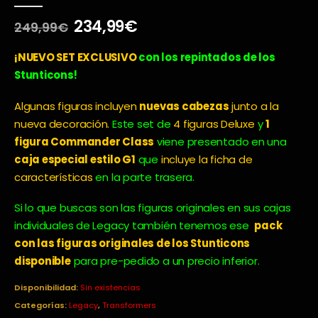
0
out of 5
El
El
234,99
€
249,99
€
precio
precio
original
actual
¡NUEVO SET
EXCLUSIVO
con los repintados de los
era:
es:
Stunticons!
249,99€.
234,99€.
Algunas figuras incluyen
nuevas cabezas
junto a la
nueva decoración.
Este set de
4 figuras Deluxe
y
1
figura Commander Class
viene presentado en una
caja especial estilo G1
que
incluye la ficha de
características
en la parte trasera.
Si lo que buscas son las figuras originales en sus cajas
individuales de Legacy también tenemos ese
pack
con las figuras originales de los Stunticons
disponible
para pre-pedido a un precio inferior.
Disponibilidad:
Sin existencias
Categorías:
Legacy
,
Transformers