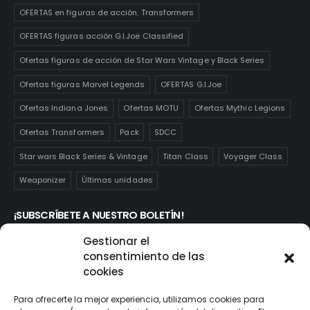
OFERTAS en figuras de acción. Transformers
OFERTAS figuras acción G.I.Joe Classified
Ofertas figuras de acción de Star Wars Vintage y Black Series
Ofertas figuras Marvel Legends
OFERTAS G.I.Joe
Ofertas Indiana Jones
Ofertas MOTU
Ofertas Mythic Legions
Ofertas Transformers
Pack
SDCC
Star wars Black Series & Vintage
Titan Class
Voyager Class
Weaponizer
Últimas unidades
¡SUBSCRÍBETE A NUESTRO BOLETÍN!
Te mantendrás informado de las novedades y ofertas que
Gestionar el
realmente te interesan. Subscríbete aquí:
consentimiento de las
cookies
Para ofrecerte la mejor experiencia, utilizamos cookies para