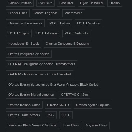
Edición Limitada
Exclusiva
Fossilizer
Gijoe Classified
Haslab
Leader Class
Marvel Legends
Masterpiece
Masters of the universe
MOTU Deluxe
MOTU Montura
MOTU Origins
MOTU Playset
MOTU Vehículo
Novedades En Stock
Ofertas Dungeons & Dragons
Ofertas en figuras de acción
OFERTAS en figuras de acción. Transformers
OFERTAS figuras acción G.I.Joe Classified
Ofertas figuras de acción de Star Wars Vintage y Black Series
Ofertas figuras Marvel Legends
OFERTAS G.I.Joe
Ofertas Indiana Jones
Ofertas MOTU
Ofertas Mythic Legions
Ofertas Transformers
Pack
SDCC
Star wars Black Series & Vintage
Titan Class
Voyager Class