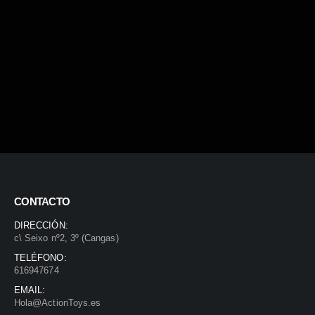
CONTACTO
DIRECCIÓN:
c\ Seixo nº2, 3º (Cangas)
TELÉFONO:
616947674
EMAIL:
Hola@ActionToys.es