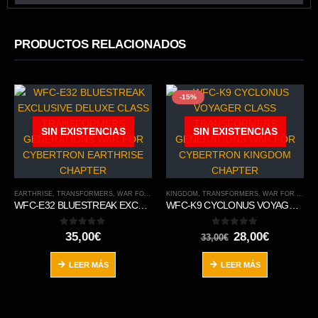
PRODUCTOS RELACIONADOS
-15%
SIN EXISTENCIAS
SIN EXISTENCIAS
EARTHRISE
,
TRANSFORMERS
,
WAR FOR CYBERTRON TRILOGY
KINGDOM
,
TRANSFORMERS
,
WAR FOR CYBERTRON TRILOGY
WFC-E32 BLUESTREAK EXCLUSIVE DELUXE CLASS TRANSFORMERS GENERATIONS WAR FOR CYBERTRON EARTHRISE CHAPTER
WFC-K9 CYCLONUS VOYAGER CLASS TRANSFORMERS GENERATIONS WAR FOR CYBERTRON KINGDOM CHAPTER
0
out of 5
0
out of 5
El
El
35,00
€
28,00
€
33,00
€
precio
precio
original
actual
LEER MÁS
LEER MÁS
era:
es:
33,00€.
28,00€.