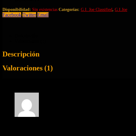
Disponibilidad:
Sin existencias
Categorías:
G.I. Joe Classified
,
G.I.Joe
Facebook
Twitter
Email
Descripción
Valoraciones (1)
Descripción
Valoraciones (1)
1 valoración en
Duke & Ram Cycle Tiger 
5
de 5
arsenioperezperez4
(propietario verificado)
–
22 de diciembre