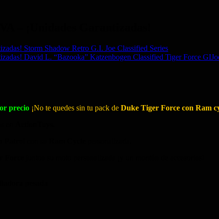
A – ¡Unidades Garantizadas!
Storm Shadow Retro G.I. Joe Classified Series
David L. “Bazooka” Katzenbogen Classified Tiger Forc
jor precio
¡No te quedes sin tu pack de
Duke Tiger Force con Ram cyc
os en
ActionToys.
 Patrol
con su
Ram Cycle
personalizada.
r Force
juntoa su moto personalizada ¡y un montón de accesorios!
ladora pesada