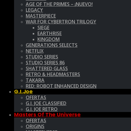
AGE OF THE PRIMES – ¡NUEVO!
LEGACY
MASTERPIECE
WAR FOR CYBERTRON TRILOGY
SIEGE
EARTHRISE
KINGDOM
GENERATIONS SELECTS
NETFLIX
STUDIO SERIES
STUDIO SERIES 86
SHATTERED GLASS
RETRO & HEADMASTERS
TAKARA
RED: ROBOT ENHANCED DESIGN
G.I.Joe
OFERTAS
G.I. JOE CLASSIFIED
G.I. JOE RETRO
Masters Of The Universe
OFERTAS
ORIGINS