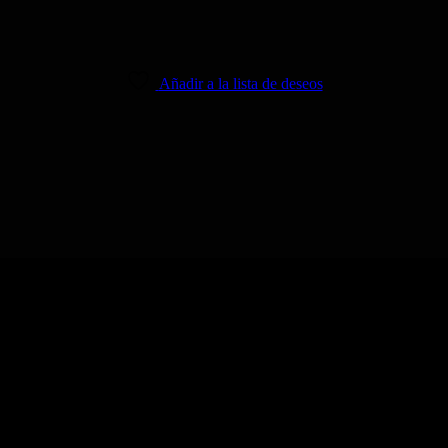
Añadir a la lista de deseos
Force EXCLUSIVA – ¡Unidades Garantizad
 de 2022