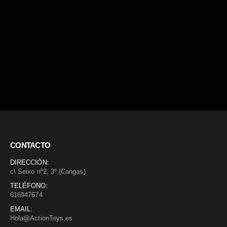
CONTACTO
DIRECCIÓN:
c\ Seixo nº2, 3º (Cangas)
TELÉFONO:
616947674
EMAIL:
Hola@ActionToys.es