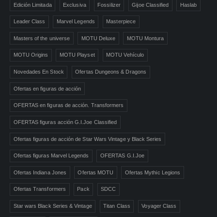
Edición Limitada
Exclusiva
Fossilizer
Gijoe Classified
Haslab
Leader Class
Marvel Legends
Masterpiece
Masters of the universe
MOTU Deluxe
MOTU Montura
MOTU Origins
MOTU Playset
MOTU Vehículo
Novedades En Stock
Ofertas Dungeons & Dragons
Ofertas en figuras de acción
OFERTAS en figuras de acción. Transformers
OFERTAS figuras acción G.I.Joe Classified
Ofertas figuras de acción de Star Wars Vintage y Black Series
Ofertas figuras Marvel Legends
OFERTAS G.I.Joe
Ofertas Indiana Jones
Ofertas MOTU
Ofertas Mythic Legions
Ofertas Transformers
Pack
SDCC
Star wars Black Series & Vintage
Titan Class
Voyager Class