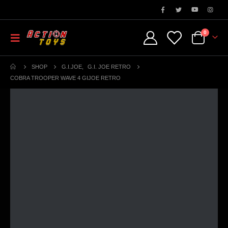
0
SHOP
G.I.JOE
,
G.I. JOE RETRO
COBRA TROOPER WAVE 4 GIJOE RETRO