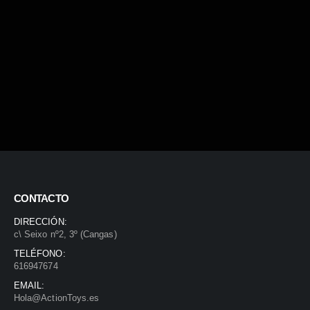
CONTACTO
DIRECCIÓN:
c\ Seixo nº2, 3º (Cangas)
TELÉFONO:
616947674
EMAIL:
Hola@ActionToys.es