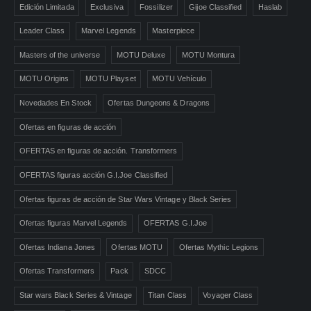
Edición Limitada
Exclusiva
Fossilizer
Gijoe Classified
Haslab
Leader Class
Marvel Legends
Masterpiece
Masters of the universe
MOTU Deluxe
MOTU Montura
MOTU Origins
MOTU Playset
MOTU Vehículo
Novedades En Stock
Ofertas Dungeons & Dragons
Ofertas en figuras de acción
OFERTAS en figuras de acción. Transformers
OFERTAS figuras acción G.I.Joe Classified
Ofertas figuras de acción de Star Wars Vintage y Black Series
Ofertas figuras Marvel Legends
OFERTAS G.I.Joe
Ofertas Indiana Jones
Ofertas MOTU
Ofertas Mythic Legions
Ofertas Transformers
Pack
SDCC
Star wars Black Series & Vintage
Titan Class
Voyager Class