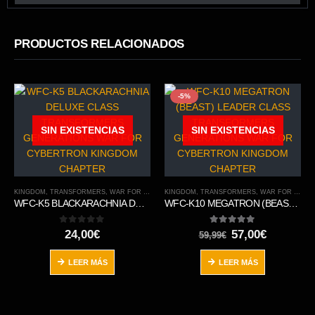
PRODUCTOS RELACIONADOS
-5%
SIN EXISTENCIAS
SIN EXISTENCIAS
KINGDOM
,
TRANSFORMERS
,
WAR FOR CYBERTRON TRILOGY
KINGDOM
,
TRANSFORMERS
,
WAR FOR CYBERTRON TRILOGY
WFC-K5 BLACKARACHNIA DELUXE CLASS TRANSFORMERS GENERATIONS WAR FOR CYBERTRON KINGDOM CHAPTER
WFC-K10 MEGATRON (BEAST) LEADER CLASS TRANSFORMERS GENERATIONS WAR FOR CYBERTRON KINGDOM CHAPTER
0
out of 5
5.00
out of 5
El
El
24,00
€
57,00
€
59,99
€
precio
precio
original
actual
LEER MÁS
LEER MÁS
era:
es:
59,99€.
57,00€.