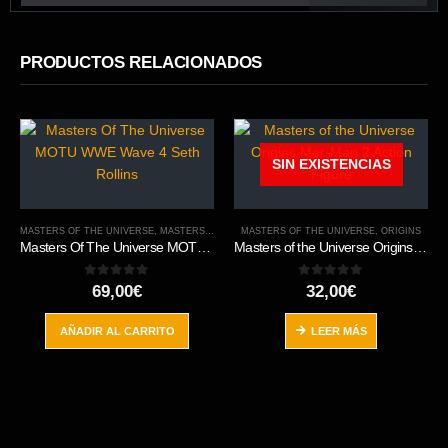
PRODUCTOS RELACIONADOS
SIN EXISTENCIAS
MASTERS OF THE UNIVERSE
,
MASTERS OF THE WWE
MASTERS OF THE UNIVERSE
,
ORIGINS
,
ORIGINS
Masters Of The Universe MOTU WWE Wave 4 Seth Rollins
Masters of the Universe Origins Mer-Man 2 Action Figure
0
out of 5
0
out of 5
69,00
€
32,00
€
AÑADIR AL CARRITO
LEER MÁS