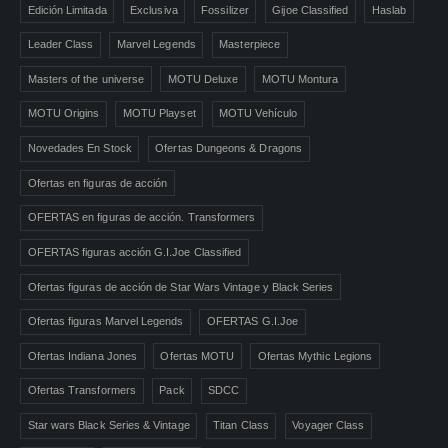
Edición Limitada
Exclusiva
Fossilizer
Gijoe Classified
Haslab
Leader Class
Marvel Legends
Masterpiece
Masters of the universe
MOTU Deluxe
MOTU Montura
MOTU Origins
MOTU Playset
MOTU Vehículo
Novedades En Stock
Ofertas Dungeons & Dragons
Ofertas en figuras de acción
OFERTAS en figuras de acción. Transformers
OFERTAS figuras acción G.I.Joe Classified
Ofertas figuras de acción de Star Wars Vintage y Black Series
Ofertas figuras Marvel Legends
OFERTAS G.I.Joe
Ofertas Indiana Jones
Ofertas MOTU
Ofertas Mythic Legions
Ofertas Transformers
Pack
SDCC
Star wars Black Series & Vintage
Titan Class
Voyager Class