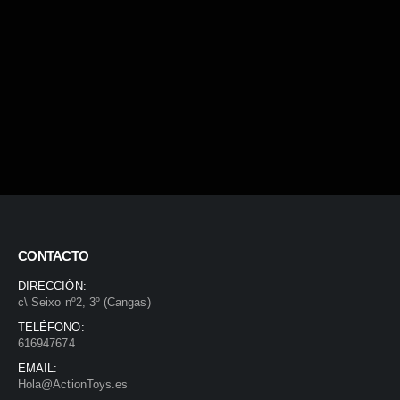
CONTACTO
DIRECCIÓN:
c\ Seixo nº2, 3º (Cangas)
TELÉFONO:
616947674
EMAIL:
Hola@ActionToys.es