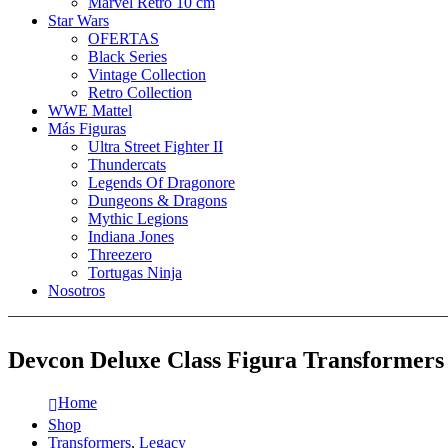
Marvel Retro 10 cm
Star Wars
OFERTAS
Black Series
Vintage Collection
Retro Collection
WWE Mattel
Más Figuras
Ultra Street Fighter II
Thundercats
Legends Of Dragonore
Dungeons & Dragons
Mythic Legions
Indiana Jones
Threezero
Tortugas Ninja
Nosotros
Devcon Deluxe Class Figura Transformers
Home
Shop
Transformers
,
Legacy