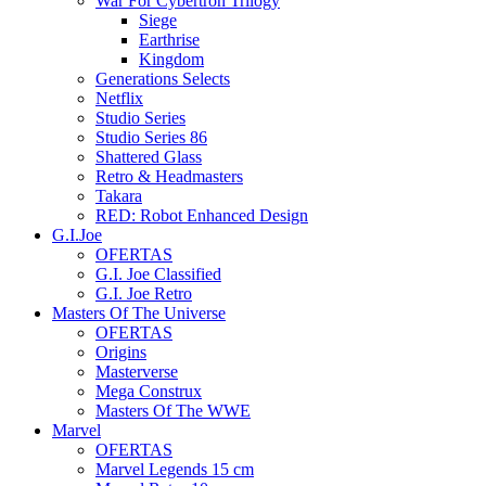
War For Cybertron Trilogy
Siege
Earthrise
Kingdom
Generations Selects
Netflix
Studio Series
Studio Series 86
Shattered Glass
Retro & Headmasters
Takara
RED: Robot Enhanced Design
G.I.Joe
OFERTAS
G.I. Joe Classified
G.I. Joe Retro
Masters Of The Universe
OFERTAS
Origins
Masterverse
Mega Construx
Masters Of The WWE
Marvel
OFERTAS
Marvel Legends 15 cm