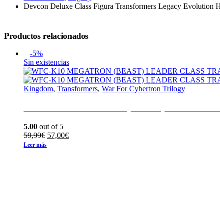
Devcon Deluxe Class Figura Transformers Legacy Evolution 
Productos relacionados
-5%
Sin existencias
Kingdom
,
Transformers
,
War For Cybertron Trilogy
WFC-K10 MEGATRON (BEAST) LEADER 
5.00
out of 5
El
El
59,99
€
57,00
€
precio
precio
Leer más
original
actual
era:
es:
59,99€.
57,00€.