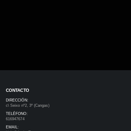
CONTACTO
DIRECCIÓN:
c\ Seixo nº2, 3º (Cangas)
TELÉFONO:
616947674
EMAIL: