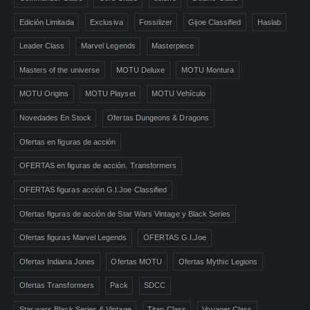
Edición Limitada
Exclusiva
Fossilizer
Gijoe Classified
Haslab
Leader Class
Marvel Legends
Masterpiece
Masters of the universe
MOTU Deluxe
MOTU Montura
MOTU Origins
MOTU Playset
MOTU Vehículo
Novedades En Stock
Ofertas Dungeons & Dragons
Ofertas en figuras de acción
OFERTAS en figuras de acción. Transformers
OFERTAS figuras acción G.I.Joe Classified
Ofertas figuras de acción de Star Wars Vintage y Black Series
Ofertas figuras Marvel Legends
OFERTAS G.I.Joe
Ofertas Indiana Jones
Ofertas MOTU
Ofertas Mythic Legions
Ofertas Transformers
Pack
SDCC
Star wars Black Series & Vintage
Titan Class
Voyager Class