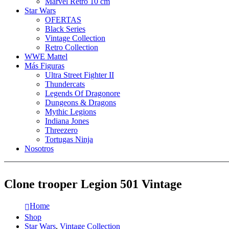
Marvel Retro 10 cm
Star Wars
OFERTAS
Black Series
Vintage Collection
Retro Collection
WWE Mattel
Más Figuras
Ultra Street Fighter II
Thundercats
Legends Of Dragonore
Dungeons & Dragons
Mythic Legions
Indiana Jones
Threezero
Tortugas Ninja
Nosotros
Clone trooper Legion 501 Vintage
Home
Shop
Star Wars
,
Vintage Collection