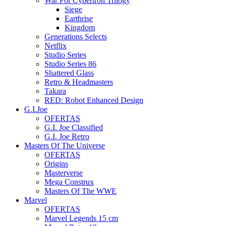
War For Cybertron Trilogy
Siege
Earthrise
Kingdom
Generations Selects
Netflix
Studio Series
Studio Series 86
Shattered Glass
Retro & Headmasters
Takara
RED: Robot Enhanced Design
G.I.Joe
OFERTAS
G.I. Joe Classified
G.I. Joe Retro
Masters Of The Universe
OFERTAS
Origins
Masterverse
Mega Construx
Masters Of The WWE
Marvel
OFERTAS
Marvel Legends 15 cm