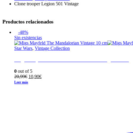
Clone trooper Legion 501 Vintage
Productos relacionados
-48%
Sin existencias
Star Wars
,
Vintage Collection
Migs Mayfeld The Mandalorian Vintage 10 cm
0
out of 5
El
El
20,99
€
10,90
€
precio
precio
Leer más
original
actual
era:
es:
20,99€.
10,90€.