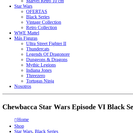
Marvel Retro 10 cm
Star Wars
OFERTAS
Black Series
Vintage Collection
Retro Collection
WWE Mattel
Más Figuras
Ultra Street Fighter II
Thundercats
Legends Of Dragonore
Dungeons & Dragons
Mythic Legions
Indiana Jones
Threezero
Tortugas Ninja
Nosotros
Chewbacca Star Wars Episode VI Black Se
Home
Shop
Star Wars
,
Black Series