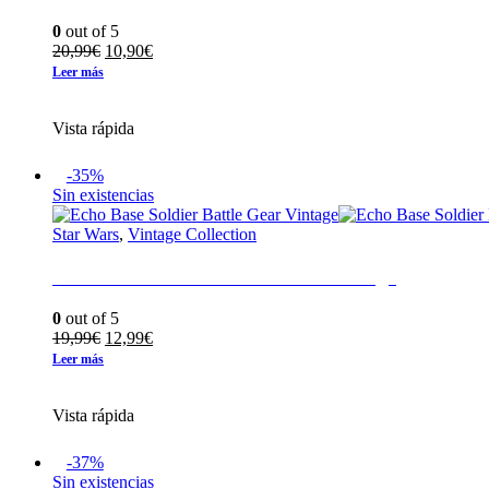
0
out of 5
El
El
20,99
€
10,90
€
precio
precio
Leer más
original
actual
era:
es:
Vista rápida
20,99€.
10,90€.
-35%
Sin existencias
Star Wars
,
Vintage Collection
Echo Base Soldier Battle Gear Vintage
0
out of 5
El
El
19,99
€
12,99
€
precio
precio
Leer más
original
actual
era:
es:
Vista rápida
19,99€.
12,99€.
-37%
Sin existencias