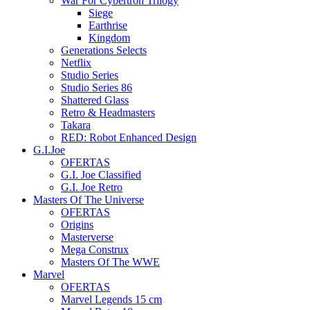
War For Cybertron Trilogy
Siege
Earthrise
Kingdom
Generations Selects
Netflix
Studio Series
Studio Series 86
Shattered Glass
Retro & Headmasters
Takara
RED: Robot Enhanced Design
G.I.Joe
OFERTAS
G.I. Joe Classified
G.I. Joe Retro
Masters Of The Universe
OFERTAS
Origins
Masterverse
Mega Construx
Masters Of The WWE
Marvel
OFERTAS
Marvel Legends 15 cm