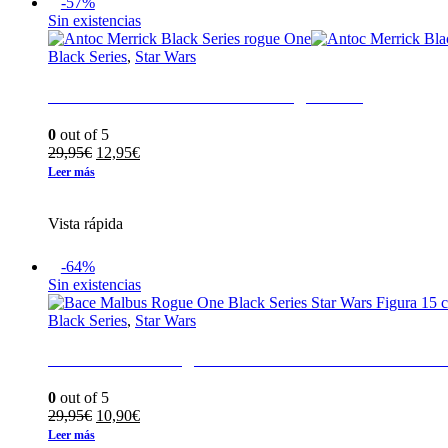
-57%
Sin existencias
Black Series
,
Star Wars
Antoc Merrick Black Series rogue One
0
out of 5
El
El
29,95
€
12,95
€
precio
precio
Leer más
original
actual
era:
es:
Vista rápida
29,95€.
12,95€.
-64%
Sin existencias
Black Series
,
Star Wars
Bace Malbus Rogue One Black Series Star Wars
0
out of 5
El
El
29,95
€
10,90
€
precio
precio
Leer más