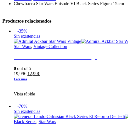
Chewbacca Star Wars Episode VI Black Series Figura 15 cm
Productos relacionados
-35%
Sin existencias
Star Wars
,
Vintage Collection
Admiral Ackbar Star Wars Vintage
0
out of 5
El
El
19,99
€
12,99
€
precio
precio
Leer más
original
actual
era:
es:
Vista rápida
19,99€.
12,99€.
-70%
Sin existencias
Black Series
,
Star Wars