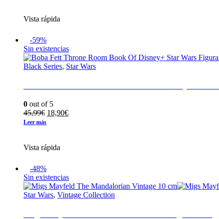
original
actual
era:
es:
Vista rápida
29,95€.
10,90€.
-59%
Sin existencias
Black Series
,
Star Wars
Boba Fett Throne Room Book Of Disney+ Star 
0
out of 5
El
El
45,99
€
18,90
€
precio
precio
Leer más
original
actual
era:
es:
Vista rápida
45,99€.
18,90€.
-48%
Sin existencias
Star Wars
,
Vintage Collection
Migs Mayfeld The Mandalorian Vintage 10 cm