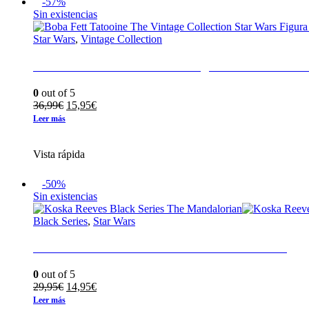
-57%
Sin existencias
Star Wars
,
Vintage Collection
Boba Fett Tatooine The Vintage Collection Star
0
out of 5
El
El
36,99
€
15,95
€
precio
precio
Leer más
original
actual
era:
es:
Vista rápida
36,99€.
15,95€.
-50%
Sin existencias
Black Series
,
Star Wars
Koska Reeves Black Series The Mandalorian
0
out of 5
El
El
29,95
€
14,95
€
precio
precio
Leer más