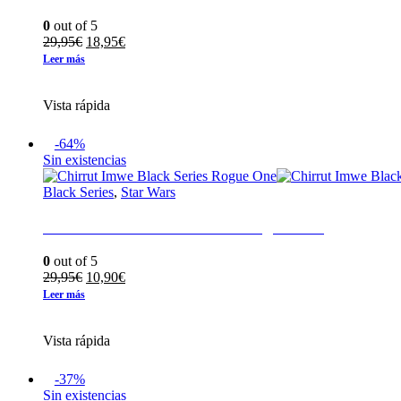
0
out of 5
El
El
29,95
€
18,95
€
precio
precio
Leer más
original
actual
era:
es:
Vista rápida
29,95€.
18,95€.
-64%
Sin existencias
Black Series
,
Star Wars
Chirrut Imwe Black Series Rogue One
0
out of 5
El
El
29,95
€
10,90
€
precio
precio
Leer más
original
actual
era:
es:
Vista rápida
29,95€.
10,90€.
-37%
Sin existencias