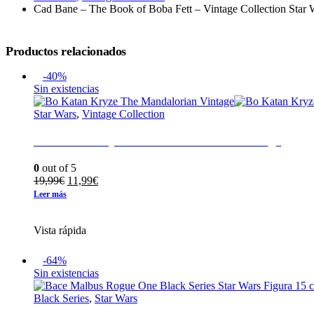
Cad Bane – The Book of Boba Fett – Vintage Collection Star 
Productos relacionados
-40%
Sin existencias
Star Wars
,
Vintage Collection
Bo Katan Kryze The Mandalorian Vintage
0
out of 5
El
El
19,99
€
11,99
€
precio
precio
Leer más
original
actual
era:
es:
Vista rápida
19,99€.
11,99€.
-64%
Sin existencias
Black Series
,
Star Wars