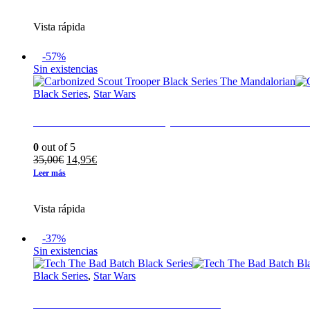
original
actual
era:
es:
Vista rápida
29,95€.
14,95€.
-57%
Sin existencias
Black Series
,
Star Wars
Carbonized Scout Trooper Black Series The Ma
0
out of 5
El
El
35,00
€
14,95
€
precio
precio
Leer más
original
actual
era:
es:
Vista rápida
35,00€.
14,95€.
-37%
Sin existencias
Black Series
,
Star Wars
Tech The Bad Batch Black Series