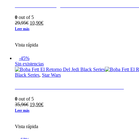
Bace Malbus Rogue One Black Series Star Wars
0
out of 5
El
El
29,95
€
10,90
€
precio
precio
Leer más
original
actual
era:
es:
Vista rápida
29,95€.
10,90€.
-45%
Sin existencias
Black Series
,
Star Wars
Boba Fett El Retorno Del Jedi Black Series
0
out of 5
El
El
35,96
€
19,90
€
precio
precio
Leer más
original
actual
era:
es:
Vista rápida
35,96€.
19,90€.