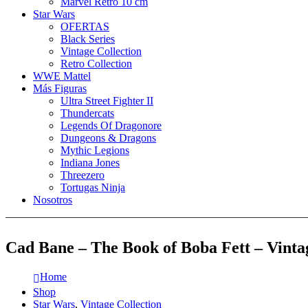
Marvel Retro 10 cm
Star Wars
OFERTAS
Black Series
Vintage Collection
Retro Collection
WWE Mattel
Más Figuras
Ultra Street Fighter II
Thundercats
Legends Of Dragonore
Dungeons & Dragons
Mythic Legions
Indiana Jones
Threezero
Tortugas Ninja
Nosotros
Cad Bane – The Book of Boba Fett – Vinta
Home
Shop
Star Wars
,
Vintage Collection