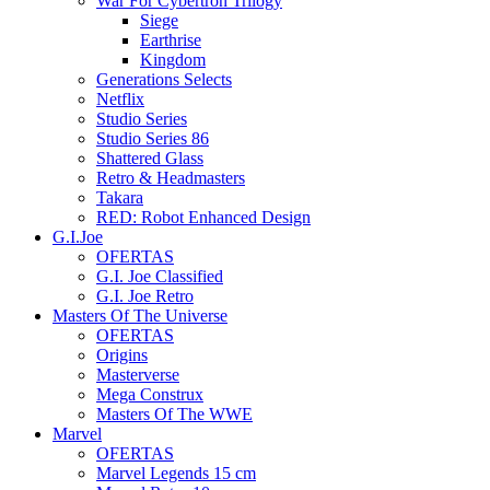
War For Cybertron Trilogy
Siege
Earthrise
Kingdom
Generations Selects
Netflix
Studio Series
Studio Series 86
Shattered Glass
Retro & Headmasters
Takara
RED: Robot Enhanced Design
G.I.Joe
OFERTAS
G.I. Joe Classified
G.I. Joe Retro
Masters Of The Universe
OFERTAS
Origins
Masterverse
Mega Construx
Masters Of The WWE
Marvel
OFERTAS
Marvel Legends 15 cm