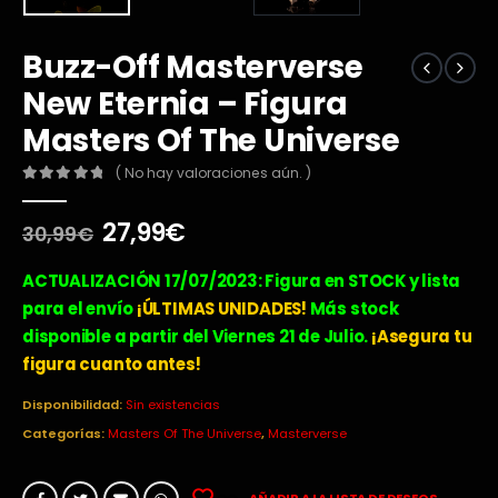
Buzz-Off Masterverse
New Eternia – Figura
Masters Of The Universe
( No hay valoraciones aún. )
0
out of 5
El
El
27,99
€
30,99
€
precio
precio
original
actual
ACTUALIZACIÓN 17/07/2023: Figura en STOCK y lista
era:
es:
para el envío
¡ÚLTIMAS UNIDADES!
Más stock
30,99€.
27,99€.
disponible a partir del Viernes 21 de Julio.
¡Asegura tu
figura cuanto antes!
Disponibilidad:
Sin existencias
Categorías:
Masters Of The Universe
,
Masterverse