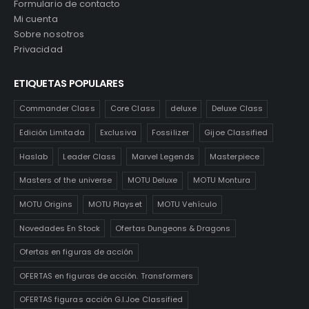
Formulario de contacto
Mi cuenta
Sobre nosotros
Privacidad
ETIQUETAS POPULARES
Commander Class
Core Class
deluxe
Deluxe Class
Edición Limitada
Exclusiva
Fossilizer
Gijoe Classified
Haslab
Leader Class
Marvel Legends
Masterpiece
Masters of the universe
MOTU Deluxe
MOTU Montura
MOTU Origins
MOTU Playset
MOTU Vehículo
Novedades En Stock
Ofertas Dungeons & Dragons
Ofertas en figuras de acción
OFERTAS en figuras de acción. Transformers
OFERTAS figuras acción G.I.Joe Classified