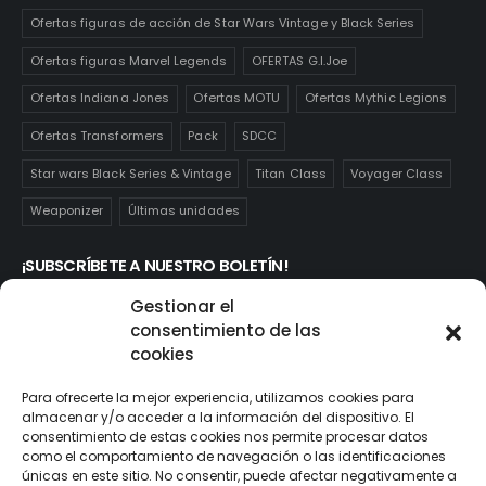
Ofertas figuras de acción de Star Wars Vintage y Black Series
Ofertas figuras Marvel Legends
OFERTAS G.I.Joe
Ofertas Indiana Jones
Ofertas MOTU
Ofertas Mythic Legions
Ofertas Transformers
Pack
SDCC
Star wars Black Series & Vintage
Titan Class
Voyager Class
Weaponizer
Últimas unidades
¡SUBSCRÍBETE A NUESTRO BOLETÍN!
Te mantendrás informado de las novedades y ofertas que
Gestionar el
realmente te interesan. Subscríbete aquí:
consentimiento de las
cookies
Para ofrecerte la mejor experiencia, utilizamos cookies para
almacenar y/o acceder a la información del dispositivo. El
consentimiento de estas cookies nos permite procesar datos
como el comportamiento de navegación o las identificaciones
únicas en este sitio. No consentir, puede afectar negativamente a