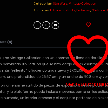
Categorías:
Star Wars
,
Vintage Collection
Etiquetas:
Edición Limitada
,
Exclusiva
,
Ofertas en
NES (0)
rs: The Vintage Collection con un enorme set lleno de detalles 
 nombrado Bib Fortuna que se hizo cargo de los asuntos de Jabb
 más “rellenito”, añadiendo una nueva y EXCLUSIVA figura con l
4 cm, una profundidad de 26,67 cm y un ancho de 50,8 cm ¡y ve
AÑADIR A LA LISTA DE DESE
con un enorme surtido de piezas de exposición, desde platos, ta
tar y la plataforma puede incluso moverse, como en las película
a húmeda, un interior arenoso y el conjunto perfecto de piezas