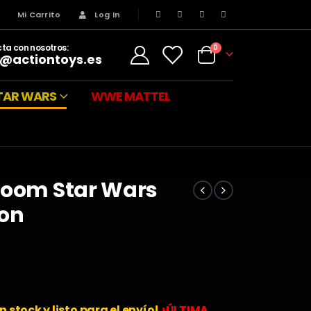
s
Mi Carrito
Log In
ta con nosotros:
0
@actiontoys.es
TAR WARS
WWE MATTEL
Room Star Wars
ion
n stock y listo para el envío!
¡ÚLTIMA