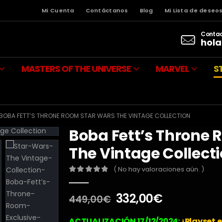
Mi Cuenta
Contáctanos
Blog
Mi Lista de deseo
Contac
hola
MASTERS OF THE UNIVERSE
MARVEL
S
BOBA FETT’S THRONE ROOM STAR WARS THE VINTAGE COLLECTION
Boba Fett’s Throne 
The Vintage Collect
( No hay valoraciones aún. )
0
out of 5
El
El
332,00
€
449,00
€
precio
precio
original
actual
ACTUALIZACIÓN 17/12/2024:
¡Playset e