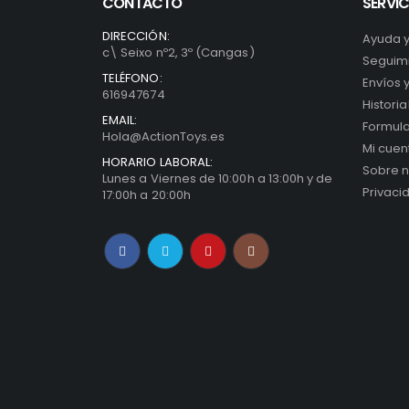
CONTACTO
SERVIC
DIRECCIÓN:
Ayuda 
c\ Seixo nº2, 3º (Cangas)
Seguimi
TELÉFONO:
Envíos 
616947674
Histori
EMAIL:
Formula
Hola@ActionToys.es
Mi cuen