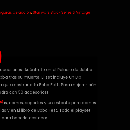
 figuras de acción
,
Star wars Black Series & Vintage
y accesorios. Adéntrate en el Palacio de Jabba
a tras su muerte. El set incluye un Bib
a que mostrar a tu Boba Fett. Para mejorar aún
ndrá con 50 accesorios!
OS
zas, carnes, soportes y un estante para carnes
s y en El libro de Boba Fett. Todo el playset
 para hacerlo destacar.