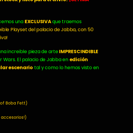
ecemos una
EXCLUSIVA
que traemos
eible Playset del palacio de Jabba, con 50
iva!
una increible pieza de arte
IMPRESCINDIBLE
ar Wars. El palacio de Jabba en
edición
ular escenario
tal y como lo hemos visto en
 of Boba Fett)
 accesorios!)