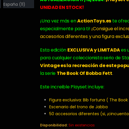
era:
es:
UNIDAD EN STOCK!
449,00€.
332,00€.
¡Una vez más en
ActionToys.es
te ofr
especialmente para ti!
¡Consigue el incr
accesorios diferentes y una figura exclus
Esta edición
EXCLUSIVA y LIMITADA
es 
para cualquier coleccionista serio de St
Vintage es la recreación de este pop
la serie
The Book Of Bobba Fett
.
Este increible Playset incluye:
Figura exclusiva: Bib fortuna ( The Book
Escenario del trono de Jabba
50 accesorios diferentes (si, ¡cincuenta
Disponibilidad:
Sin existencias