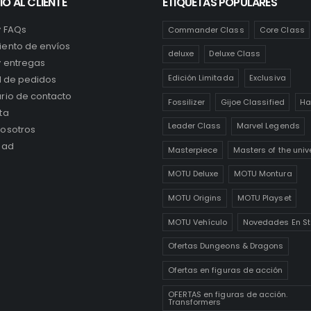
IO AL CLIENTE
ETIQUETAS POPULARES
y FAQs
Commander Class
Core Class
ento de envíos
deluxe
Deluxe Class
y entregas
Edición Limitada
Exclusiva
al de pedidos
rio de contacto
Fossilizer
Gijoe Classified
Ha
ta