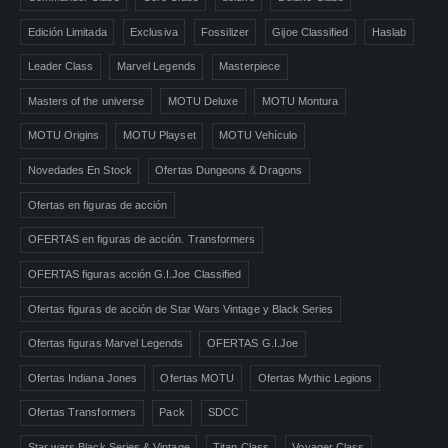
Edición Limitada
Exclusiva
Fossilizer
Gijoe Classified
Haslab
Leader Class
Marvel Legends
Masterpiece
Masters of the universe
MOTU Deluxe
MOTU Montura
MOTU Origins
MOTU Playset
MOTU Vehículo
Novedades En Stock
Ofertas Dungeons & Dragons
Ofertas en figuras de acción
OFERTAS en figuras de acción. Transformers
OFERTAS figuras acción G.I.Joe Classified
Ofertas figuras de acción de Star Wars Vintage y Black Series
Ofertas figuras Marvel Legends
OFERTAS G.I.Joe
Ofertas Indiana Jones
Ofertas MOTU
Ofertas Mythic Legions
Ofertas Transformers
Pack
SDCC
Star wars Black Series & Vintage
Titan Class
Voyager Class