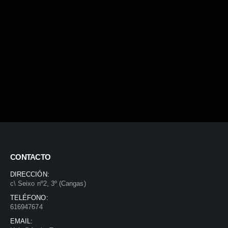
CONTACTO
DIRECCIÓN:
c\ Seixo nº2, 3º (Cangas)
TELÉFONO:
616947674
EMAIL: