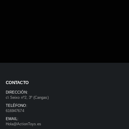
CONTACTO
DIRECCIÓN:
c\ Seixo nº2, 3º (Cangas)
TELÉFONO:
616947674
EMAIL:
Hola@ActionToys.es