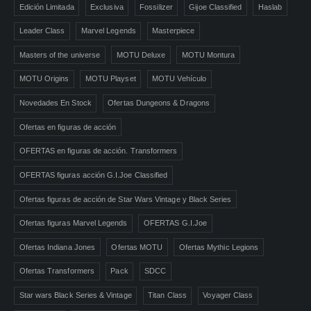
Edición Limitada
Exclusiva
Fossilizer
Gijoe Classified
Haslab
Leader Class
Marvel Legends
Masterpiece
Masters of the universe
MOTU Deluxe
MOTU Montura
MOTU Origins
MOTU Playset
MOTU Vehículo
Novedades En Stock
Ofertas Dungeons & Dragons
Ofertas en figuras de acción
OFERTAS en figuras de acción. Transformers
OFERTAS figuras acción G.I.Joe Classified
Ofertas figuras de acción de Star Wars Vintage y Black Series
Ofertas figuras Marvel Legends
OFERTAS G.I.Joe
Ofertas Indiana Jones
Ofertas MOTU
Ofertas Mythic Legions
Ofertas Transformers
Pack
SDCC
Star wars Black Series & Vintage
Titan Class
Voyager Class