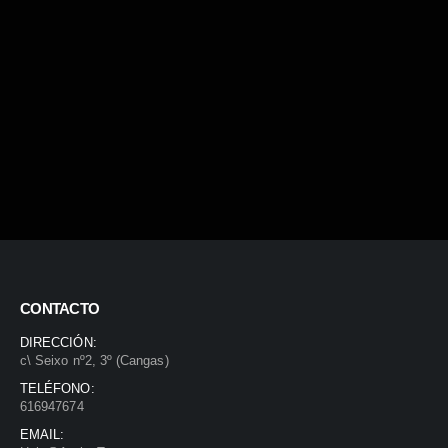
CONTACTO
DIRECCIÓN:
c\ Seixo nº2, 3º (Cangas)
TELÉFONO:
616947674
EMAIL: