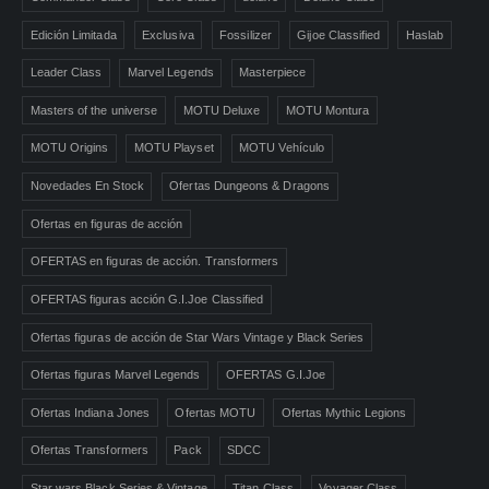
Edición Limitada
Exclusiva
Fossilizer
Gijoe Classified
Haslab
Leader Class
Marvel Legends
Masterpiece
Masters of the universe
MOTU Deluxe
MOTU Montura
MOTU Origins
MOTU Playset
MOTU Vehículo
Novedades En Stock
Ofertas Dungeons & Dragons
Ofertas en figuras de acción
OFERTAS en figuras de acción. Transformers
OFERTAS figuras acción G.I.Joe Classified
Ofertas figuras de acción de Star Wars Vintage y Black Series
Ofertas figuras Marvel Legends
OFERTAS G.I.Joe
Ofertas Indiana Jones
Ofertas MOTU
Ofertas Mythic Legions
Ofertas Transformers
Pack
SDCC
Star wars Black Series & Vintage
Titan Class
Voyager Class