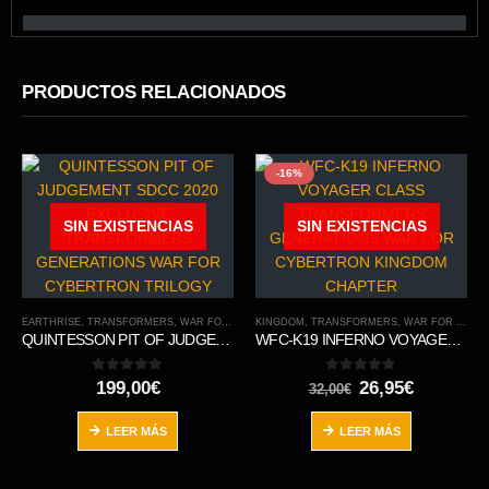
PRODUCTOS RELACIONADOS
-16%
SIN EXISTENCIAS
SIN EXISTENCIAS
EARTHRISE
,
TRANSFORMERS
,
WAR FOR CYBERTRON TRILOGY
KINGDOM
,
TRANSFORMERS
,
WAR FOR CYBERTRON TRILOGY
QUINTESSON PIT OF JUDGEMENT SDCC 2020 EXCLUSIVE TRANSFORMERS GENERATIONS WAR FOR CYBERTRON TRILOGY
WFC-K19 INFERNO VOYAGER CLASS TRANSFORMERS GENERATIONS WAR FOR CYBERTRON KINGDOM CHAPTER
0
out of 5
0
out of 5
El
El
199,00
€
26,95
€
32,00
€
precio
precio
original
actual
LEER MÁS
LEER MÁS
era:
es:
32,00€.
26,95€.