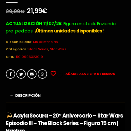
0
out of 5
El
El
21,99
€
29,99
€
precio
precio
original
actual
ACTUALIZACIÓN 11/07/25:
Figura en stock. Enviando
era:
es:
pre-pedidos.
¡Últimas unidades disponibles!
29,99€.
21,99€.
Disponibilidad:
Sin existencias
Categorías:
Black Series
,
Star Wars
GTIN:
5010996323019
AÑADIR A LA LISTA DE DESEOS
DESCRIPCIÓN
Aayla Secura – 20º Aniversario – Star Wars
Episodio III – The Black Series – Figura 15 cm |
Hasbro