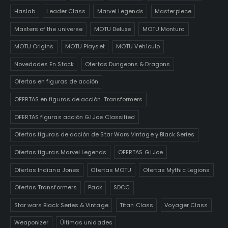
Haslab
Leader Class
Marvel Legends
Masterpiece
Masters of the universe
MOTU Deluxe
MOTU Montura
MOTU Origins
MOTU Playset
MOTU Vehículo
Novedades En Stock
Ofertas Dungeons & Dragons
Ofertas en figuras de acción
OFERTAS en figuras de acción. Transformers
OFERTAS figuras acción G.I.Joe Classified
Ofertas figuras de acción de Star Wars Vintage y Black Series
Ofertas figuras Marvel Legends
OFERTAS G.I.Joe
Ofertas Indiana Jones
Ofertas MOTU
Ofertas Mythic Legions
Ofertas Transformers
Pack
SDCC
Star wars Black Series & Vintage
Titan Class
Voyager Class
Weaponizer
Últimas unidades