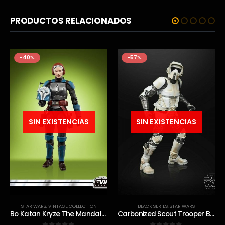
PRODUCTOS RELACIONADOS
-40%
-57%
SIN EXISTENCIAS
SIN EXISTENCIAS
STAR WARS
,
VINTAGE COLLECTION
BLACK SERIES
,
STAR WARS
Bo Katan Kryze The Mandalorian Vintage
Carbonized Scout Trooper Black Series The Mandalorian