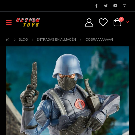
0
BLOG
ENTRADAS EN ALMACÉN
¡COBRAAAAAAAA!