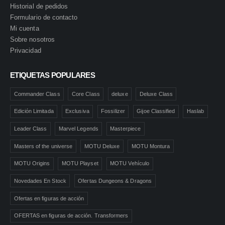
Historial de pedidos
Formulario de contacto
Mi cuenta
Sobre nosotros
Privacidad
ETIQUETAS POPULARES
Commander Class
Core Class
deluxe
Deluxe Class
Edición Limitada
Exclusiva
Fossilizer
Gijoe Classified
Haslab
Leader Class
Marvel Legends
Masterpiece
Masters of the universe
MOTU Deluxe
MOTU Montura
MOTU Origins
MOTU Playset
MOTU Vehículo
Novedades En Stock
Ofertas Dungeons & Dragons
Ofertas en figuras de acción
OFERTAS en figuras de acción. Transformers