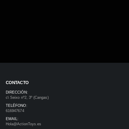
CONTACTO
DIRECCIÓN:
c\ Seixo nº2, 3º (Cangas)
TELÉFONO:
616947674
EMAIL:
Hola@ActionToys.es