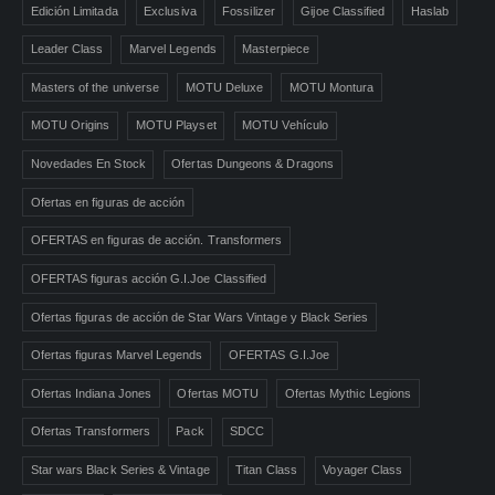
Edición Limitada
Exclusiva
Fossilizer
Gijoe Classified
Haslab
Leader Class
Marvel Legends
Masterpiece
Masters of the universe
MOTU Deluxe
MOTU Montura
MOTU Origins
MOTU Playset
MOTU Vehículo
Novedades En Stock
Ofertas Dungeons & Dragons
Ofertas en figuras de acción
OFERTAS en figuras de acción. Transformers
OFERTAS figuras acción G.I.Joe Classified
Ofertas figuras de acción de Star Wars Vintage y Black Series
Ofertas figuras Marvel Legends
OFERTAS G.I.Joe
Ofertas Indiana Jones
Ofertas MOTU
Ofertas Mythic Legions
Ofertas Transformers
Pack
SDCC
Star wars Black Series & Vintage
Titan Class
Voyager Class