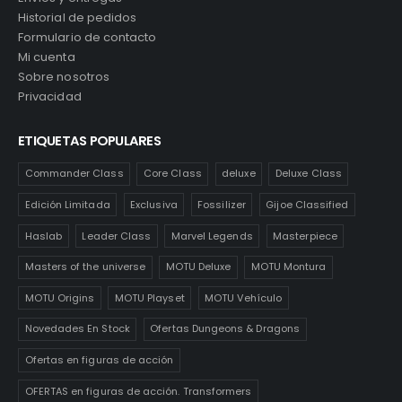
Historial de pedidos
Formulario de contacto
Mi cuenta
Sobre nosotros
Privacidad
ETIQUETAS POPULARES
Commander Class
Core Class
deluxe
Deluxe Class
Edición Limitada
Exclusiva
Fossilizer
Gijoe Classified
Haslab
Leader Class
Marvel Legends
Masterpiece
Masters of the universe
MOTU Deluxe
MOTU Montura
MOTU Origins
MOTU Playset
MOTU Vehículo
Novedades En Stock
Ofertas Dungeons & Dragons
Ofertas en figuras de acción
OFERTAS en figuras de acción. Transformers