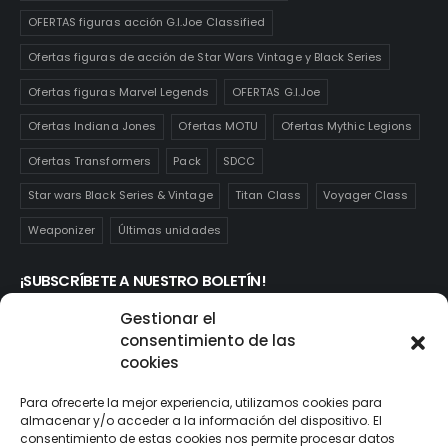
OFERTAS figuras acción G.I.Joe Classified
Ofertas figuras de acción de Star Wars Vintage y Black Series
Ofertas figuras Marvel Legends
OFERTAS G.I.Joe
Ofertas Indiana Jones
Ofertas MOTU
Ofertas Mythic Legions
Ofertas Transformers
Pack
SDCC
Star wars Black Series & Vintage
Titan Class
Voyager Class
Weaponizer
Últimas unidades
¡SUBSCRÍBETE A NUESTRO BOLETÍN!
Te mantendrás informado de las novedades y ofertas que
Gestionar el
realmente te interesan. Subscríbete aquí:
consentimiento de las
cookies
Para ofrecerte la mejor experiencia, utilizamos cookies para
almacenar y/o acceder a la información del dispositivo. El
consentimiento de estas cookies nos permite procesar datos