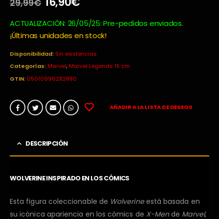
El
El
16,90
€
29,99
€
precio
precio
original
actual
ACTUALIZACIÓN: 26/05/25: Pre-pedidos enviados.
era:
es:
¡Últimas unidades en stock!
29,99€.
16,90€.
Disponibilidad:
Sin existencias
Categorías:
Marvel
,
Marvel Legends 15 cm
GTIN:
05010996282880
AÑADIR A LA LISTA DE DESEOS
DESCRIPCIÓN
WOLVERINE INSPIRADO EN LOS CÓMICS
Esta figura coleccionable de
Wolverine
está basada en
su icónica apariencia en los cómics de
X-Men
de
Marvel
,