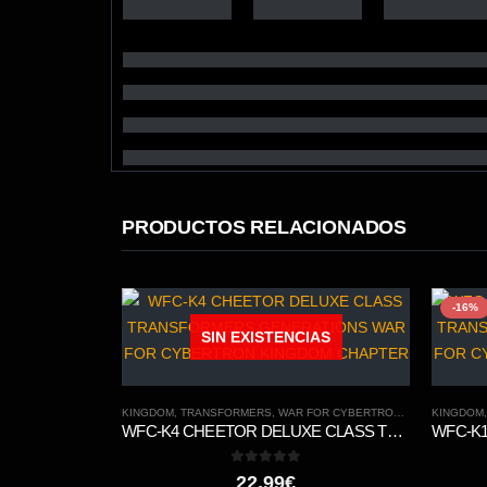
PRODUCTOS RELACIONADOS
-16%
SIN EXISTENCIAS
KINGDOM
,
TRANSFORMERS
,
WAR FOR CYBERTRON TRILOGY
KINGDOM
WFC-K4 CHEETOR DELUXE CLASS TRANSFORMERS GENERATIONS WAR FOR CYBERTRON KINGDOM CHAPTER
0
out of 5
22,99
€