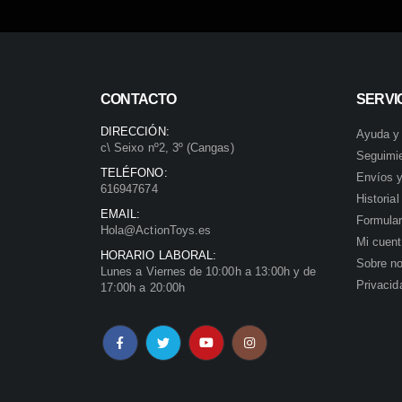
CONTACTO
SERVIC
DIRECCIÓN:
Ayuda y
c\ Seixo nº2, 3º (Cangas)
Seguimi
TELÉFONO:
Envíos y
616947674
Historia
EMAIL:
Formular
Hola@ActionToys.es
Mi cuen
HORARIO LABORAL:
Sobre no
Lunes a Viernes de 10:00h a 13:00h y de
Privacid
17:00h a 20:00h