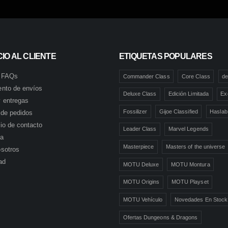
IO AL CLIENTE
ETIQUETAS POPULARES
 FAQs
Commander Class
Core Class
de
ento de envíos
Deluxe Class
Edición Limitada
Ex
 entregas
Fossilizer
Gijoe Classified
Haslab
l de pedidos
io de contacto
Leader Class
Marvel Legends
ta
Masterpiece
Masters of the universe
sotros
ad
MOTU Deluxe
MOTU Montura
MOTU Origins
MOTU Playset
MOTU Vehículo
Novedades En Stock
Ofertas Dungeons & Dragons