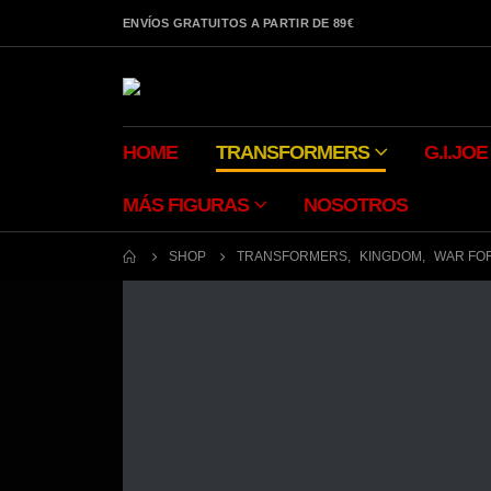
ENVÍOS GRATUITOS A PARTIR DE 89€
HOME
TRANSFORMERS
G.I.JOE
MÁS FIGURAS
NOSOTROS
SHOP
TRANSFORMERS
,
KINGDOM
,
WAR FO