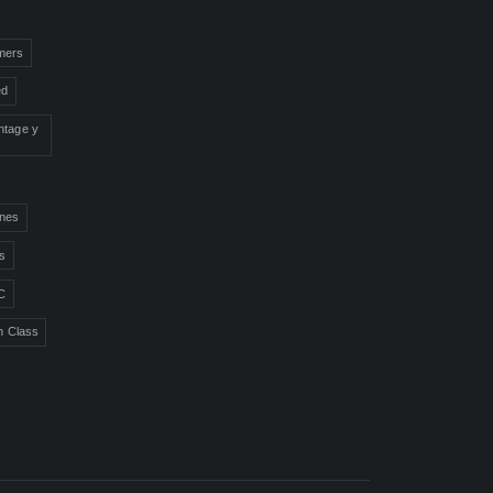
mers
ed
ntage y
ones
ns
C
n Class