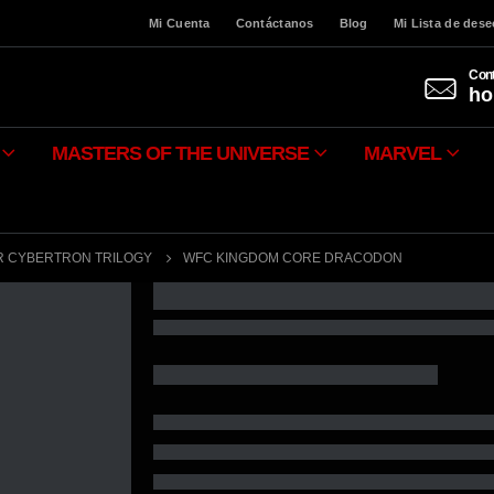
Mi Cuenta
Contáctanos
Blog
Mi Lista de des
Cont
ho
MASTERS OF THE UNIVERSE
MARVEL
R CYBERTRON TRILOGY
WFC KINGDOM CORE DRACODON