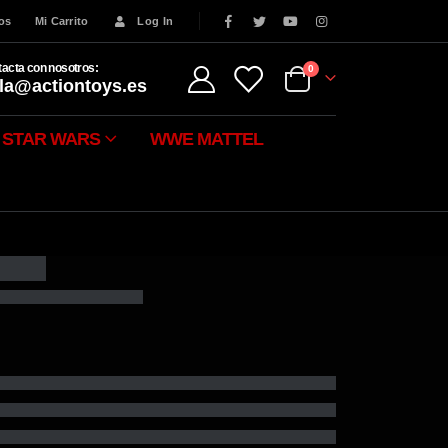
eos
Mi Carrito
Log In
acta con nosotros:
0
la@actiontoys.es
STAR WARS
WWE MATTEL