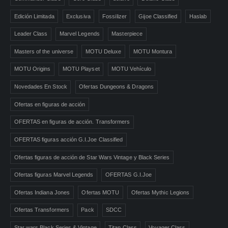
Edición Limitada
Exclusiva
Fossilizer
Gijoe Classified
Haslab
Leader Class
Marvel Legends
Masterpiece
Masters of the universe
MOTU Deluxe
MOTU Montura
MOTU Origins
MOTU Playset
MOTU Vehículo
Novedades En Stock
Ofertas Dungeons & Dragons
Ofertas en figuras de acción
OFERTAS en figuras de acción. Transformers
OFERTAS figuras acción G.I.Joe Classified
Ofertas figuras de acción de Star Wars Vintage y Black Series
Ofertas figuras Marvel Legends
OFERTAS G.I.Joe
Ofertas Indiana Jones
Ofertas MOTU
Ofertas Mythic Legions
Ofertas Transformers
Pack
SDCC
Star wars Black Series & Vintage
Titan Class
Voyager Class