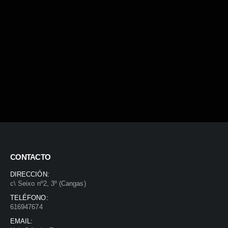
CONTACTO
DIRECCIÓN:
c\ Seixo nº2, 3º (Cangas)
TELÉFONO:
616947674
EMAIL: