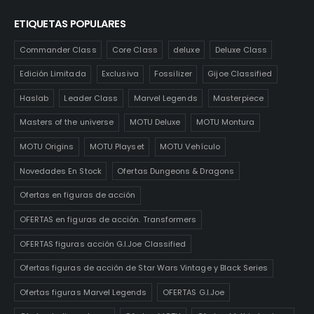
ETIQUETAS POPULARES
Commander Class
Core Class
deluxe
Deluxe Class
Edición Limitada
Exclusiva
Fossilizer
Gijoe Classified
Haslab
Leader Class
Marvel Legends
Masterpiece
Masters of the universe
MOTU Deluxe
MOTU Montura
MOTU Origins
MOTU Playset
MOTU Vehículo
Novedades En Stock
Ofertas Dungeons & Dragons
Ofertas en figuras de acción
OFERTAS en figuras de acción. Transformers
OFERTAS figuras acción G.I.Joe Classified
Ofertas figuras de acción de Star Wars Vintage y Black Series
Ofertas figuras Marvel Legends
OFERTAS G.I.Joe