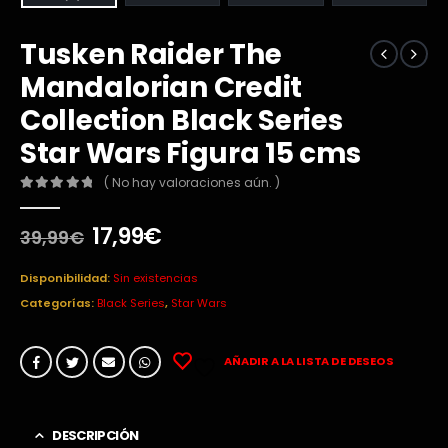
Tusken Raider The
Mandalorian Credit
Collection Black Series
Star Wars Figura 15 cms
( No hay valoraciones aún. )
0
out of 5
El
El
17,99
€
39,99
€
precio
precio
original
actual
Disponibilidad:
Sin existencias
era:
es:
Categorías:
Black Series
,
Star Wars
39,99€.
17,99€.
AÑADIR A LA LISTA DE DESEOS
DESCRIPCIÓN