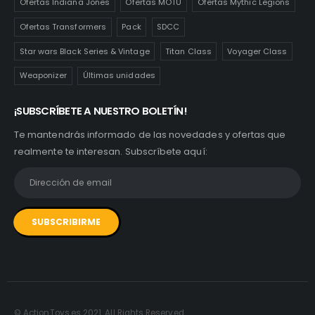
Ofertas Indiana Jones
Ofertas MOTU
Ofertas Mythic Legions
Ofertas Transformers
Pack
SDCC
Star wars Black Series & Vintage
Titan Class
Voyager Class
Weaponizer
Últimas unidades
¡SUBSCRÍBETE A NUESTRO BOLETÍN!
Te mantendrás informado de las novedades y ofertas que
realmente te interesan. Subscríbete aquí:
© ActionToys.es 2021. All Rights Reserved