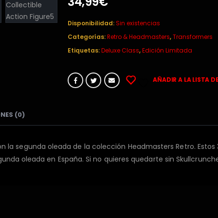
34,99
€
Disponibilidad:
Sin existencias
Categorías:
Retro & Headmasters
,
Transformers
Etiquetas:
Deluxe Class
,
Edición Limitada
AÑADIR A LA LISTA D
NES (0)
 la segunda oleada de la colección Headmasters Retro. Estos
segunda oleada en España. Si no quieres quedarte sin Skullcrunch