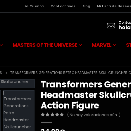
Mi Cuenta
Contáctanos
Blog
Mi Lista de deseo
Contac
hola
MASTERS OF THE UNIVERSE
MARVEL
S
S
TRANSFORMERS GENERATIONS RETRO HEADMASTER SKULLCRUNCHER CO
Transformers Gener
Headmaster Skullcru
Action Figure
( No hay valoraciones aún. )
0
out of 5