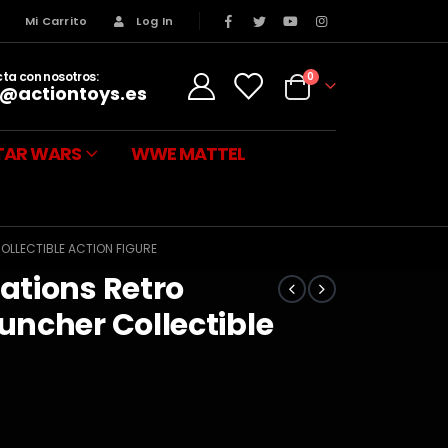
s
Mi Carrito
Log In
ta con nosotros:
0
@actiontoys.es
TAR WARS
WWE MATTEL
LLECTIBLE ACTION FIGURE
ations Retro
ncher Collectible