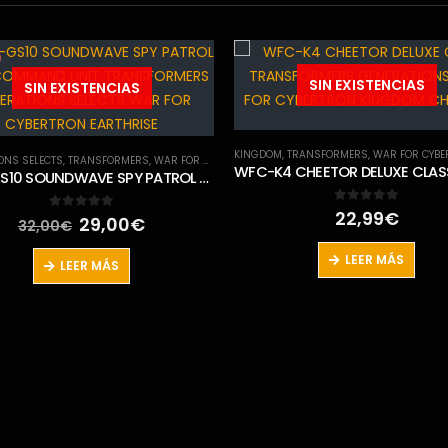
-23%
SIN EXISTENCIAS
,
TRANSFORMERS
,
WAR FOR CYBERTRON TRILOGY
WFC-K4 CHEETOR DELUXE CLASS TRANSFORMERS GENERATIONS WAR FOR CYBERTRON KINGDOM CHAPTER
0
out of 5
22,99
€
SIN EXISTENCIAS
LEER MÁS