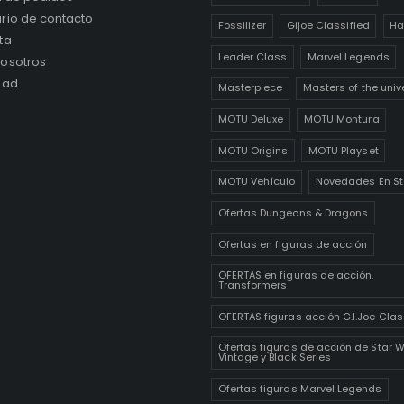
rio de contacto
Fossilizer
Gijoe Classified
Ha
ta
Leader Class
Marvel Legends
osotros
dad
Masterpiece
Masters of the univ
MOTU Deluxe
MOTU Montura
MOTU Origins
MOTU Playset
MOTU Vehículo
Novedades En St
Ofertas Dungeons & Dragons
Ofertas en figuras de acción
OFERTAS en figuras de acción.
Transformers
OFERTAS figuras acción G.I.Joe Clas
Ofertas figuras de acción de Star 
Vintage y Black Series
Ofertas figuras Marvel Legends