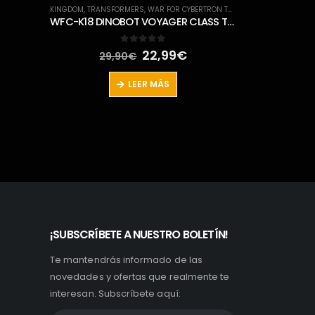
129
N TRILOGY
GENERATIONS SELECTS
,
TRANSFORMERS
,
WAR FOR CYBERTRON TRILOGY
WFC-K18 DINOBOT VOYAGER CLASS TRANSFORMERS GENERATIONS WAR FOR CYBERTRON KINGDOM CHAPTER
WFC-GS22 BLACK RORITCHI DELUXE CLASS TRANSFORMERS GENERATIONS SELECTS WAR FOR CYBERTRON EARTHRISE
0
out of 5
44,95
€
ecio
ctual
LEER MÁS
:
,99€.
¡SUBSCRÍBETE A NUESTRO BOLETÍN!
Te mantendrás informado de las
novedades y ofertas que realmente te
interesan. Subscríbete aquí: