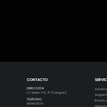
CONTACTO
SERVIC
DIRECCIÓN:
Ayuda 
c\ Seixo nº2, 3º (Cangas)
Seguimi
TELÉFONO:
Envíos 
616947674
Histori