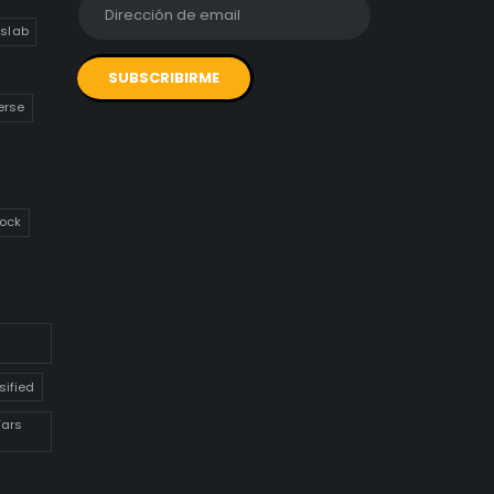
slab
erse
ock
sified
Wars