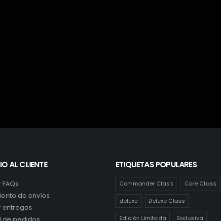
KINGDOM
,
TRANSFORMERS
,
WAR FOR CYBERTRO
El
El
0
out of 5
22,99
€
29,90
€
precio
pr
original
a
LEER MÁS
era:
es
29,90€.
22
IO AL CLIENTE
ETIQUETAS POPULARES
y FAQs
Commander Class
Core Class
ento de envíos
deluxe
Deluxe Class
y entregas
Edición Limitada
Exclusiva
al de pedidos