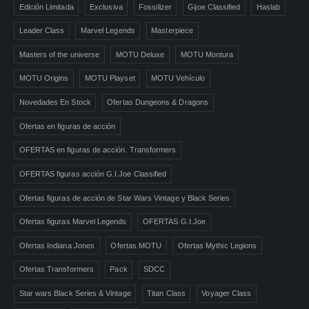
Edición Limitada
Exclusiva
Fossilizer
Gijoe Classified
Haslab
Leader Class
Marvel Legends
Masterpiece
Masters of the universe
MOTU Deluxe
MOTU Montura
MOTU Origins
MOTU Playset
MOTU Vehículo
Novedades En Stock
Ofertas Dungeons & Dragons
Ofertas en figuras de acción
OFERTAS en figuras de acción. Transformers
OFERTAS figuras acción G.I.Joe Classified
Ofertas figuras de acción de Star Wars Vintage y Black Series
Ofertas figuras Marvel Legends
OFERTAS G.I.Joe
Ofertas Indiana Jones
Ofertas MOTU
Ofertas Mythic Legions
Ofertas Transformers
Pack
SDCC
Star wars Black Series & Vintage
Titan Class
Voyager Class