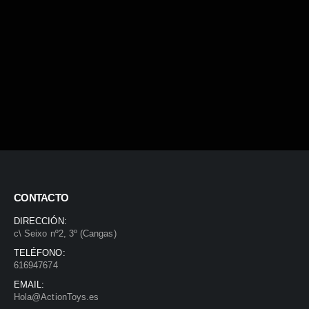
CONTACTO
DIRECCIÓN:
c\ Seixo nº2, 3º (Cangas)
TELÉFONO:
616947674
EMAIL:
Hola@ActionToys.es