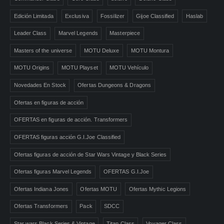
Edición Limitada
Exclusiva
Fossilizer
Gijoe Classified
Haslab
Leader Class
Marvel Legends
Masterpiece
Masters of the universe
MOTU Deluxe
MOTU Montura
MOTU Origins
MOTU Playset
MOTU Vehículo
Novedades En Stock
Ofertas Dungeons & Dragons
Ofertas en figuras de acción
OFERTAS en figuras de acción. Transformers
OFERTAS figuras acción G.I.Joe Classified
Ofertas figuras de acción de Star Wars Vintage y Black Series
Ofertas figuras Marvel Legends
OFERTAS G.I.Joe
Ofertas Indiana Jones
Ofertas MOTU
Ofertas Mythic Legions
Ofertas Transformers
Pack
SDCC
Star wars Black Series & Vintage
Titan Class
Voyager Class