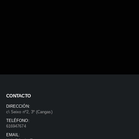
CONTACTO
DIRECCIÓN:
c\ Seixo nº2, 3º (Cangas)
TELÉFONO:
616947674
EMAIL: