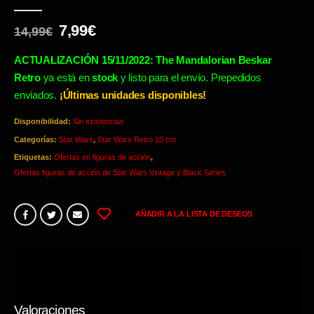
0
out of 5
El
El
7,99
€
14,99
€
precio
precio
original
actual
ACTUALIZACIÓN 15/11/2022: The Mandalorian Beskar
era:
es:
Retro
ya está en
stock
y listo para el envío. Prepedidos
14,99€.
7,99€.
enviados.
¡Últimas unidades disponibles!
Disponibilidad:
Sin existencias
Categorías:
Star Wars
,
Star Wars Retro 10 cm
Etiquetas:
Ofertas en figuras de acción
,
Ofertas figuras de acción de Star Wars Vintage y Black Series
AÑADIR A LA LISTA DE DESEOS
Valoraciones