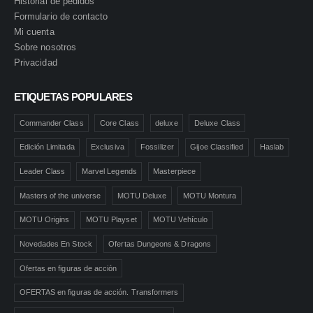
Historial de pedidos
Formulario de contacto
Mi cuenta
Sobre nosotros
Privacidad
ETIQUETAS POPULARES
Commander Class
Core Class
deluxe
Deluxe Class
Edición Limitada
Exclusiva
Fossilizer
Gijoe Classified
Haslab
Leader Class
Marvel Legends
Masterpiece
Masters of the universe
MOTU Deluxe
MOTU Montura
MOTU Origins
MOTU Playset
MOTU Vehículo
Novedades En Stock
Ofertas Dungeons & Dragons
Ofertas en figuras de acción
OFERTAS en figuras de acción. Transformers