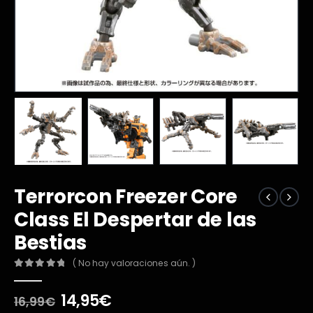
Terrorcon Freezer Core
Class El Despertar de las
Bestias
( No hay valoraciones aún. )
0
out of 5
El
El
14,95
€
16,99
€