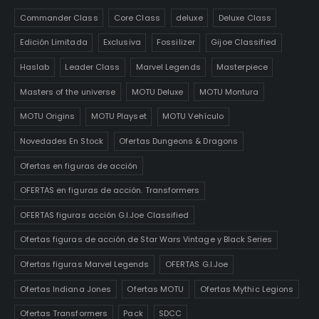
Commander Class
Core Class
deluxe
Deluxe Class
Edición Limitada
Exclusiva
Fossilizer
Gijoe Classified
Haslab
Leader Class
Marvel Legends
Masterpiece
Masters of the universe
MOTU Deluxe
MOTU Montura
MOTU Origins
MOTU Playset
MOTU Vehículo
Novedades En Stock
Ofertas Dungeons & Dragons
Ofertas en figuras de acción
OFERTAS en figuras de acción. Transformers
OFERTAS figuras acción G.I.Joe Classified
Ofertas figuras de acción de Star Wars Vintage y Black Series
Ofertas figuras Marvel Legends
OFERTAS G.I.Joe
Ofertas Indiana Jones
Ofertas MOTU
Ofertas Mythic Legions
Ofertas Transformers
Pack
SDCC