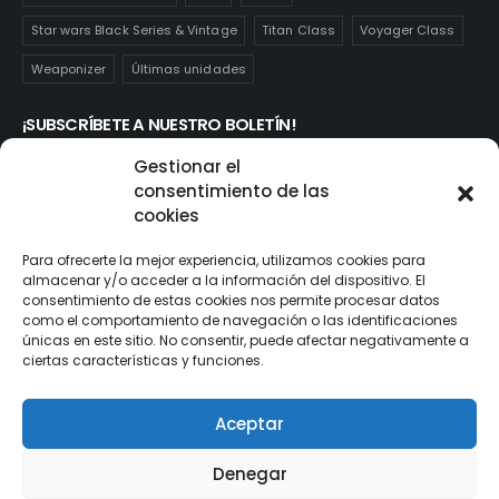
Star wars Black Series & Vintage
Titan Class
Voyager Class
Weaponizer
Últimas unidades
¡SUBSCRÍBETE A NUESTRO BOLETÍN!
Te mantendrás informado de las novedades y ofertas que
Gestionar el
realmente te interesan. Subscríbete aquí:
consentimiento de las
cookies
Para ofrecerte la mejor experiencia, utilizamos cookies para
almacenar y/o acceder a la información del dispositivo. El
consentimiento de estas cookies nos permite procesar datos
como el comportamiento de navegación o las identificaciones
únicas en este sitio. No consentir, puede afectar negativamente a
ciertas características y funciones.
Aceptar
© ActionToys.es 2021. All Rights Reserved
Denegar