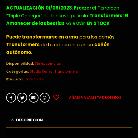
precio
precio
original
actual
ACTUALIZACIÓN 01/06/2023: Freezer el
Terrorcon
era:
es:
“Triple Changer” de la nueva película
Transformers: El
16,99€.
14,95€.
Amanecer de las bestias
ya están
EN STOCK
Puede transformarse en arma
para los demás
Transformers
de tu colección o en un
cañón
autónomo.
Disponibilidad:
Sin existencias
Categorías:
Studio Series
,
Transformers
Etiqueta:
Core Class
AÑADIR A LA LISTA DE DESEOS
DESCRIPCIÓN