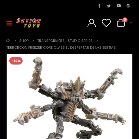
0
SHOP
TRANSFORMERS
,
STUDIO SERIES
TERRORCON FREEZER CORE CLASS EL DESPERTAR DE LAS BESTIAS
-12%