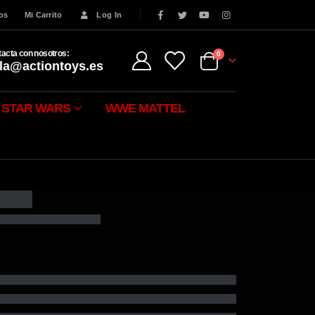
eos
Mi Carrito
Log In
acta con nosotros:
0
la@actiontoys.es
STAR WARS
WWE MATTEL