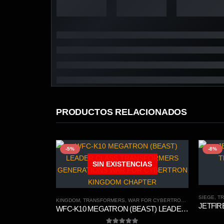
PRODUCTOS RELACIONADOS
-5%
-8%
SIN EXISTENCIAS
SIEGE
,
T
KINGDOM
,
TRANSFORMERS
,
WAR FOR CYBERTRON TRILOGY
WFC-K10 MEGATRON (BEAST) LEADER CLASS TRANSFORMERS GENERATIONS WAR FOR CYBERTRON KINGDOM CHAPTER