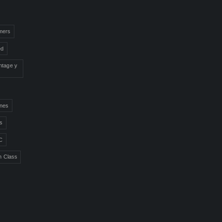
mers
ed
ntage y
ones
ns
C
n Class