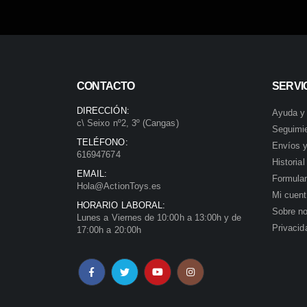
CONTACTO
SERVIC
DIRECCIÓN:
Ayuda y
c\ Seixo nº2, 3º (Cangas)
Seguimi
TELÉFONO:
Envíos y
616947674
Historia
EMAIL:
Formular
Hola@ActionToys.es
Mi cuen
HORARIO LABORAL:
Sobre no
Lunes a Viernes de 10:00h a 13:00h y de
Privacid
17:00h a 20:00h