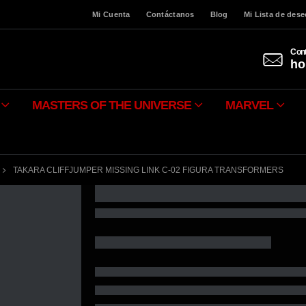
Mi Cuenta
Contáctanos
Blog
Mi Lista de des
Cont
ho
MASTERS OF THE UNIVERSE
MARVEL
TAKARA CLIFFJUMPER MISSING LINK C-02 FIGURA TRANSFORMERS