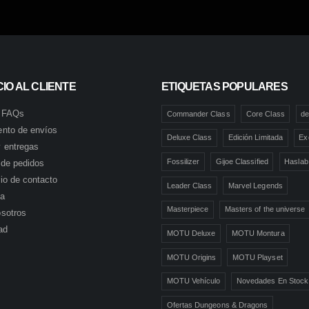
IO AL CLIENTE
ETIQUETAS POPULARES
 FAQs
Commander Class
Core Class
de
ento de envíos
Deluxe Class
Edición Limitada
Ex
 entregas
Fossilizer
Gijoe Classified
Haslab
l de pedidos
io de contacto
Leader Class
Marvel Legends
ta
Masterpiece
Masters of the universe
sotros
ad
MOTU Deluxe
MOTU Montura
MOTU Origins
MOTU Playset
MOTU Vehículo
Novedades En Stock
Ofertas Dungeons & Dragons