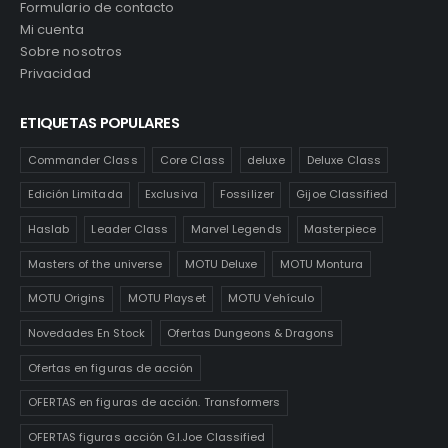
Formulario de contacto
Mi cuenta
Sobre nosotros
Privacidad
ETIQUETAS POPULARES
Commander Class
Core Class
deluxe
Deluxe Class
Edición Limitada
Exclusiva
Fossilizer
Gijoe Classified
Haslab
Leader Class
Marvel Legends
Masterpiece
Masters of the universe
MOTU Deluxe
MOTU Montura
MOTU Origins
MOTU Playset
MOTU Vehículo
Novedades En Stock
Ofertas Dungeons & Dragons
Ofertas en figuras de acción
OFERTAS en figuras de acción. Transformers
OFERTAS figuras acción G.I.Joe Classified