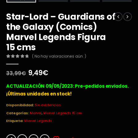
Star-Lord – Guardians of
the Galaxy (Comics)
Marvel Legends Figura
15 cms
( No hay valoraciones aún. )
0
out of 5
El
El
9,49
€
33,99
€
precio
precio
original
actual
ACTUALIZACIÓN 09/05/2023: Pre-pedidos enviados.
era:
es:
¡Últimas unidades en stock!
33,99€.
9,49€.
Disponibilidad:
Sin existencias
Categorías:
Marvel
,
Marvel Legends 15 cm
Etiqueta:
Marvel Legends