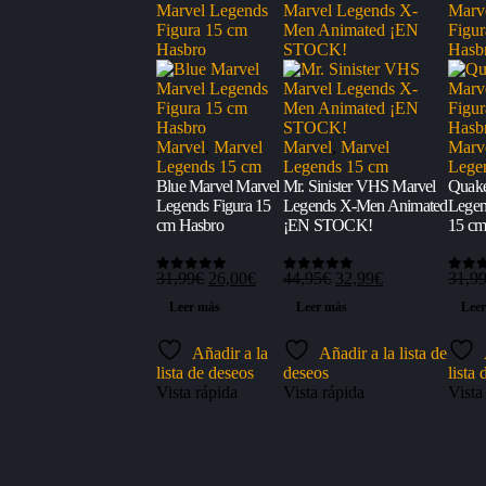
Marvel
,
Marvel
Marvel
,
Marvel
Marv
Legends 15 cm
Legends 15 cm
Lege
Blue Marvel Marvel
Mr. Sinister VHS Marvel
Quake
Legends Figura 15
Legends X-Men Animated
Legen
cm Hasbro
¡EN STOCK!
15 cm
El
El
El
El
31,99
€
26,00
€
44,95
€
32,99
€
31,9
0
out of 5
0
out of 5
0
out 
precio
precio
precio
precio
Leer más
Leer más
Lee
original
actual
original
actual
era:
es:
era:
es:
Añadir a la
Añadir a la lista de
31,99€.
26,00€.
44,95€.
32,99€.
lista de deseos
deseos
lista
Vista rápida
Vista rápida
Vista