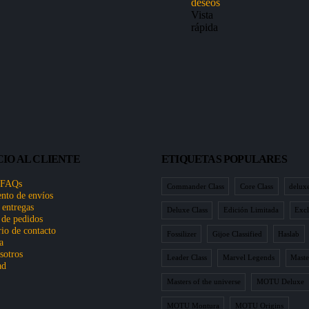
deseos
Vista
rápida
CIO AL CLIENTE
ETIQUETAS POPULARES
 FAQs
Commander Class
Core Class
delux
nto de envíos
 entregas
Deluxe Class
Edición Limitada
Excl
 de pedidos
io de contacto
Fossilizer
Gijoe Classified
Haslab
a
sotros
Leader Class
Marvel Legends
Maste
ad
Masters of the universe
MOTU Deluxe
MOTU Montura
MOTU Origins