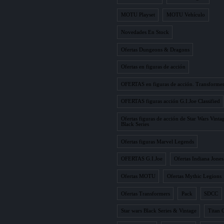
MOTU Playset
MOTU Vehículo
Novedades En Stock
Ofertas Dungeons & Dragons
Ofertas en figuras de acción
OFERTAS en figuras de acción. Transformer
OFERTAS figuras acción G.I.Joe Classified
Ofertas figuras de acción de Star Wars Vinta
Black Series
Ofertas figuras Marvel Legends
OFERTAS G.I.Joe
Ofertas Indiana Jones
Ofertas MOTU
Ofertas Mythic Legions
Ofertas Transformers
Pack
SDCC
Star wars Black Series & Vintage
Titan C