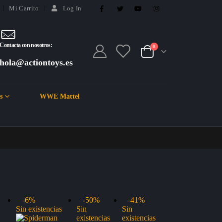
Mi Carrito
Log In
Contacta con nosotros:
0
hola@actiontoys.es
s
WWE Mattel
M
-6%
-50%
-41%
Sin existencias
Sin
Sin
existencias
existencias