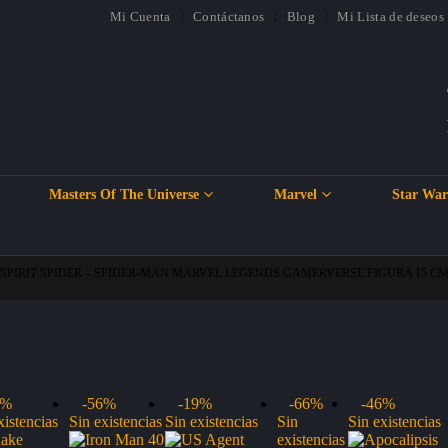
Mi Cuenta
Contáctanos
Blog
Mi Lista de deseos
Masters Of The Universe
Marvel
Star War
SPIRIT SPIDER – SPIDER-MAN MARVEL LEGENDS GAMERVERSE FIGURA 15 C
4%
-56%
-19%
-66%
-46%
xistencias
Sin existencias
Sin existencias
Sin
Sin existencias
existencias