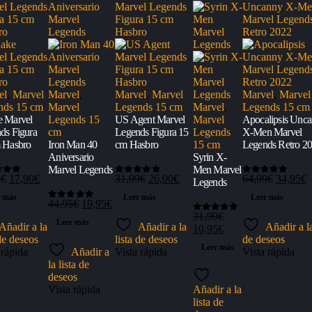
el
,
Marvel
Marvel
,
Marvel
,
Marvel
Marvel
,
Marvel
nds 15 cm
Marvel
Legends 15 cm
Marvel
,
Legends 15 cm
 Marvel
Legends 15
US Agent Marvel
Marvel
Apocalipsis Unc
ds Figura
cm
Legends Figura 15
Legends
X-Men Marvel
 Hasbro
Iron Man 40
cm Hasbro
15 cm
Legends Retro 2
Aniversario
Syrin X-
Marvel Legends
Men Marvel
El
El
El
El
El
E
9
€
17,90
€
31,99
€
26,00
€
64,99
€
34,95
€
Legends
of 5
0
out of 5
0
out of 5
precio
precio
precio
precio
precio
p
r más
Leer más
Leer más
original
actual
El
El
original
actual
original
a
44,95
€
19,95
€
0
out of 5
era:
es:
precio
precio
era:
es:
era:
e
31,99
€
0
out of 5
Leer más
Añadir a la
Añadir a la
Añadir a la
31,99€.
17,90€.
original
actual
31,99€.
26,00€.
El
El
64,99€.
3
10,95
€
 de deseos
lista de deseos
de deseos
era:
es:
precio
precio
Leer más
 rápida
Añadir a
Vista rápida
Vista rápida
44,95€.
19,95€.
original
actual
la lista de
era:
es:
deseos
31,99€.
10,95€.
Vista rápida
Añadir a la
lista de