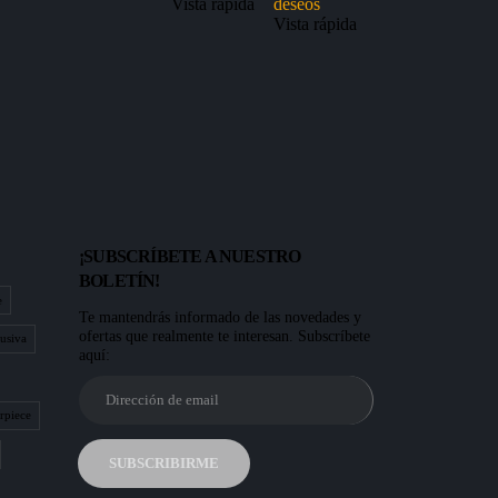
Vista rápida
deseos
Vista rápida
¡SUBSCRÍBETE A NUESTRO
BOLETÍN!
e
Te mantendrás informado de las novedades y
ofertas que realmente te interesan. Subscríbete
usiva
aquí:
rpiece