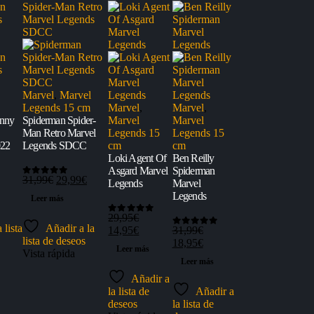
Marvel
,
Marvel
Legends 15 cm
Marvel
,
Marvel
,
anny
Spiderman Spider-
Marvel
Marvel
Man Retro Marvel
Legends 15
Legends 15
022
Legends SDCC
cm
cm
Loki Agent Of
Ben Reilly
Asgard Marvel
Spiderman
l
El
El
31,99
€
29,99
€
Legends
Marvel
0
out of 5
recio
precio
precio
Legends
Leer más
ctual
original
actual
s:
era:
es:
29,95
€
0
out of 5
 lista
Añadir a la
4,95€.
31,99€.
29,99€.
El
El
14,95
€
31,99
€
0
out of 5
lista de deseos
precio
precio
El
El
18,95
€
Leer más
Vista rápida
original
actual
precio
precio
Leer más
era:
es:
original
actual
Añadir a
29,95€.
14,95€.
era:
es:
la lista de
Añadir a
31,99€.
18,95€.
deseos
la lista de