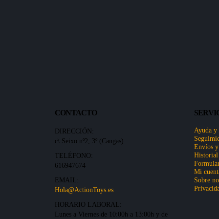
CONTACTO
SERVI
Ayuda y
DIRECCIÓN:
Seguimie
c\ Seixo nº2, 3º (Cangas)
Envíos y
Historial
TELÉFONO:
Formular
616947674
Mi cuent
EMAIL:
Sobre no
Privacid
Hola@ActionToys.es
HORARIO LABORAL:
Lunes a Viernes de 10:00h a 13:00h y de