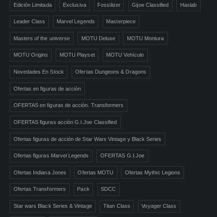
Edición Limitada
Exclusiva
Fossilizer
Gijoe Classified
Haslab
Leader Class
Marvel Legends
Masterpiece
Masters of the universe
MOTU Deluxe
MOTU Montura
MOTU Origins
MOTU Playset
MOTU Vehículo
Novedades En Stock
Ofertas Dungeons & Dragons
Ofertas en figuras de acción
OFERTAS en figuras de acción. Transformers
OFERTAS figuras acción G.I.Joe Classified
Ofertas figuras de acción de Star Wars Vintage y Black Series
Ofertas figuras Marvel Legends
OFERTAS G.I.Joe
Ofertas Indiana Jones
Ofertas MOTU
Ofertas Mythic Legions
Ofertas Transformers
Pack
SDCC
Star wars Black Series & Vintage
Titan Class
Voyager Class