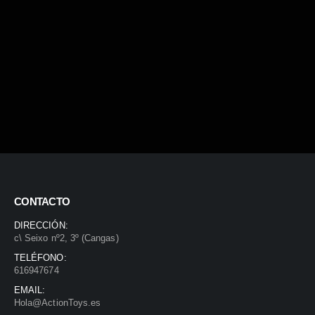
CONTACTO
DIRECCIÓN:
c\ Seixo nº2, 3º (Cangas)
TELÉFONO:
616947674
EMAIL:
Hola@ActionToys.es