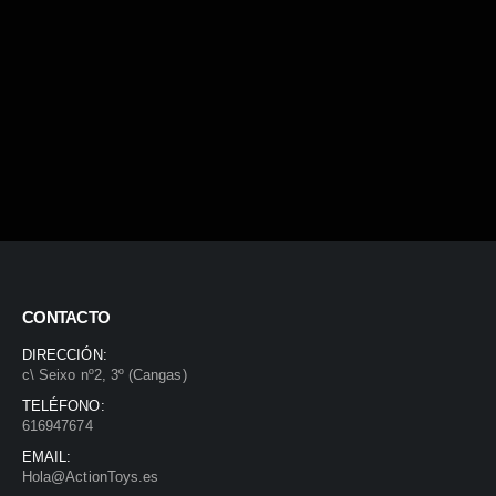
CONTACTO
DIRECCIÓN:
c\ Seixo nº2, 3º (Cangas)
TELÉFONO:
616947674
EMAIL:
Hola@ActionToys.es