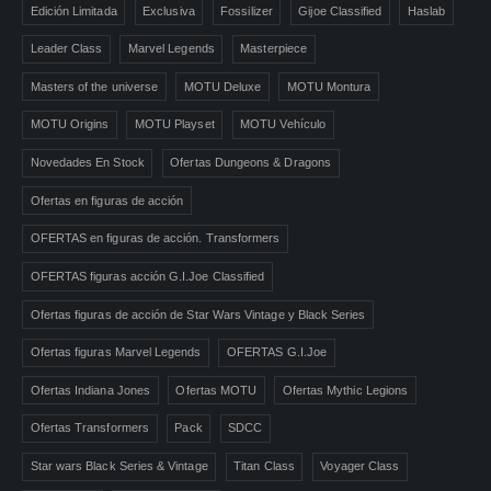
Edición Limitada
Exclusiva
Fossilizer
Gijoe Classified
Haslab
Leader Class
Marvel Legends
Masterpiece
Masters of the universe
MOTU Deluxe
MOTU Montura
MOTU Origins
MOTU Playset
MOTU Vehículo
Novedades En Stock
Ofertas Dungeons & Dragons
Ofertas en figuras de acción
OFERTAS en figuras de acción. Transformers
OFERTAS figuras acción G.I.Joe Classified
Ofertas figuras de acción de Star Wars Vintage y Black Series
Ofertas figuras Marvel Legends
OFERTAS G.I.Joe
Ofertas Indiana Jones
Ofertas MOTU
Ofertas Mythic Legions
Ofertas Transformers
Pack
SDCC
Star wars Black Series & Vintage
Titan Class
Voyager Class