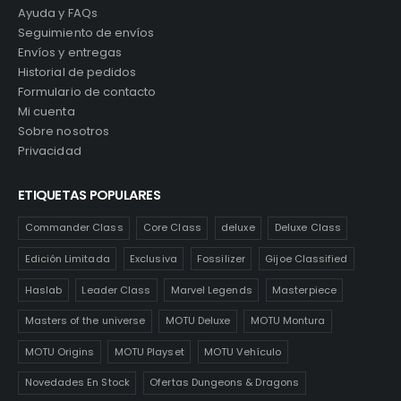
Ayuda y FAQs
Seguimiento de envíos
Envíos y entregas
Historial de pedidos
Formulario de contacto
Mi cuenta
Sobre nosotros
Privacidad
ETIQUETAS POPULARES
Commander Class
Core Class
deluxe
Deluxe Class
Edición Limitada
Exclusiva
Fossilizer
Gijoe Classified
Haslab
Leader Class
Marvel Legends
Masterpiece
Masters of the universe
MOTU Deluxe
MOTU Montura
MOTU Origins
MOTU Playset
MOTU Vehículo
Novedades En Stock
Ofertas Dungeons & Dragons