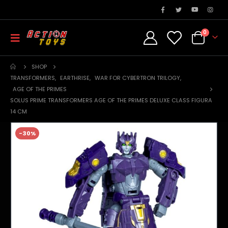
0
SHOP
TRANSFORMERS
,
EARTHRISE
,
WAR FOR CYBERTRON TRILOGY
,
AGE OF THE PRIMES
SOLUS PRIME TRANSFORMERS AGE OF THE PRIMES DELUXE CLASS FIGURA
14 CM
-30%