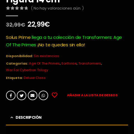
( No hay valoraciones aún. )
0
out of 5
El
El
22,99
€
32,99
€
precio
precio
original
actual
Solus Prime
llega a tu colección de Transformers: Age
era:
es:
Of The Primes
¡No te quedes sin ella!
32,99€.
22,99€.
Disponibilidad:
Sin existencias
Categorías:
Age Of The Primes
,
Earthrise
,
Transformers
,
War For Cybertron Trilogy
Etiqueta:
Deluxe Class
AÑADIR A LA LISTA DE DESEOS
DESCRIPCIÓN