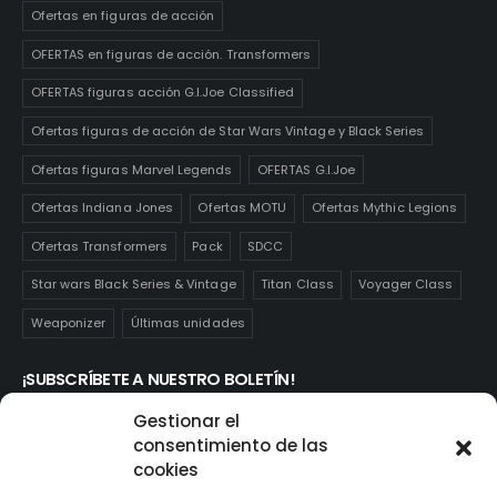
Ofertas en figuras de acción
OFERTAS en figuras de acción. Transformers
OFERTAS figuras acción G.I.Joe Classified
Ofertas figuras de acción de Star Wars Vintage y Black Series
Ofertas figuras Marvel Legends
OFERTAS G.I.Joe
Ofertas Indiana Jones
Ofertas MOTU
Ofertas Mythic Legions
Ofertas Transformers
Pack
SDCC
Star wars Black Series & Vintage
Titan Class
Voyager Class
Weaponizer
Últimas unidades
¡SUBSCRÍBETE A NUESTRO BOLETÍN!
Te mantendrás informado de las novedades y ofertas que
Gestionar el
realmente te interesan. Subscríbete aquí:
consentimiento de las
cookies