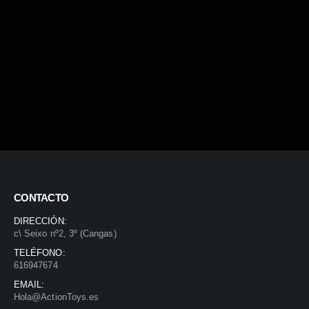
CONTACTO
DIRECCIÓN:
c\ Seixo nº2, 3º (Cangas)
TELÉFONO:
616947674
EMAIL:
Hola@ActionToys.es