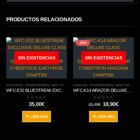
PRODUCTOS RELACIONADOS
-16%
SIN EXISTENCIAS
SIN EXISTENCIAS
EARTHRISE
,
TRANSFORMERS
,
WAR FOR CYBERTRON TRILOGY
KINGDOM
,
TRANSFORMERS
,
WAR FOR CYBERTRON TRILOGY
WFC-E32 BLUESTREAK EXCLUSIVE DELUXE CLASS TRANSFORMERS GENERATIONS WAR FOR CYBERTRON EARTHRISE CHAPTER
WFC-K14 AIRAZOR DELUXE CLASS TRANSFORMERS GENERATIONS WAR FOR CYBERTRON KINGDOM CHAPTER
0
out of 5
0
out of 5
El
El
35,00
€
18,90
€
22,49
€
precio
precio
original
actual
LEER MÁS
LEER MÁS
era:
es:
22,49€.
18,90€.