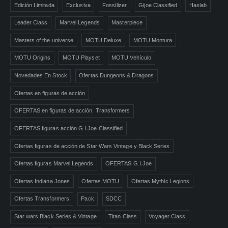
Edición Limitada
Exclusiva
Fossilizer
Gijoe Classified
Haslab
Leader Class
Marvel Legends
Masterpiece
Masters of the universe
MOTU Deluxe
MOTU Montura
MOTU Origins
MOTU Playset
MOTU Vehículo
Novedades En Stock
Ofertas Dungeons & Dragons
Ofertas en figuras de acción
OFERTAS en figuras de acción. Transformers
OFERTAS figuras acción G.I.Joe Classified
Ofertas figuras de acción de Star Wars Vintage y Black Series
Ofertas figuras Marvel Legends
OFERTAS G.I.Joe
Ofertas Indiana Jones
Ofertas MOTU
Ofertas Mythic Legions
Ofertas Transformers
Pack
SDCC
Star wars Black Series & Vintage
Titan Class
Voyager Class