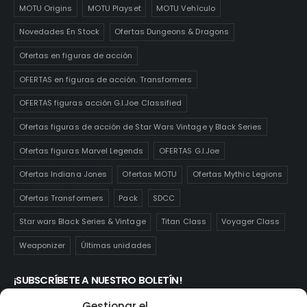
MOTU Origins
MOTU Playset
MOTU Vehículo
Novedades En Stock
Ofertas Dungeons & Dragons
Ofertas en figuras de acción
OFERTAS en figuras de acción. Transformers
OFERTAS figuras acción G.I.Joe Classified
Ofertas figuras de acción de Star Wars Vintage y Black Series
Ofertas figuras Marvel Legends
OFERTAS G.I.Joe
Ofertas Indiana Jones
Ofertas MOTU
Ofertas Mythic Legions
Ofertas Transformers
Pack
SDCC
Star wars Black Series & Vintage
Titan Class
Voyager Class
Weaponizer
Últimas unidades
¡SUBSCRÍBETE A NUESTRO BOLETÍN!
Te mantendrás informado de las novedades y ofertas que
Gestionar el