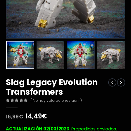
Slag Legacy Evolution
Transformers
( No hay valoraciones aún. )
0
out of 5
El
El
14,49
€
16,99
€
precio
precio
original
actual
ACTUALIZACIÓN 02/03/2023:
Prepedidos enviados.