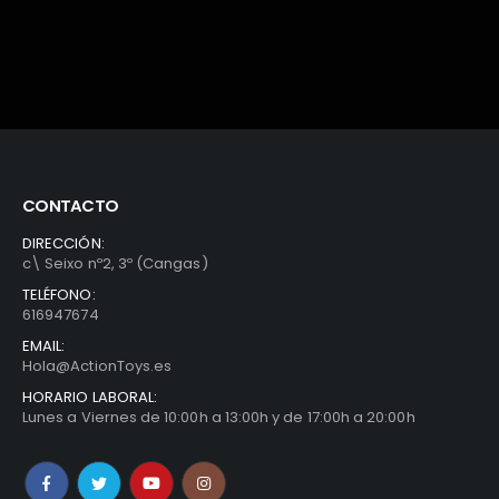
0€.
22,49€.
14,90€.
CONTACTO
DIRECCIÓN:
c\ Seixo nº2, 3º (Cangas)
TELÉFONO:
616947674
EMAIL:
Hola@ActionToys.es
HORARIO LABORAL:
Lunes a Viernes de 10:00h a 13:00h y de 17:00h a 20:00h