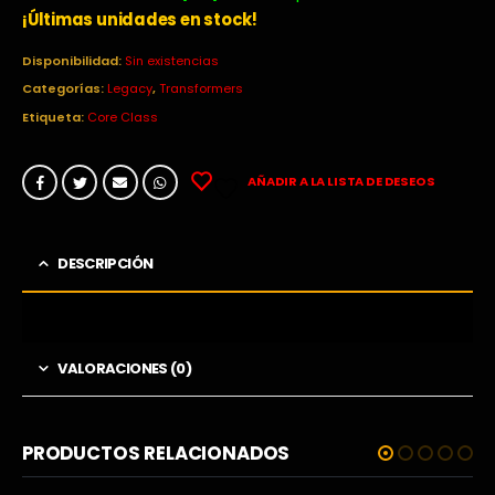
era:
es:
¡Últimas unidades en stock!
16,99€.
14,49€.
Disponibilidad:
Sin existencias
Categorías:
Legacy
,
Transformers
Etiqueta:
Core Class
AÑADIR A LA LISTA DE DESEOS
DESCRIPCIÓN
VALORACIONES (0)
PRODUCTOS RELACIONADOS