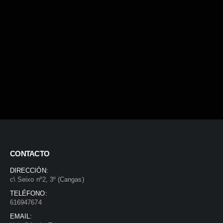
CONTACTO
DIRECCIÓN:
c\ Seixo nº2, 3º (Cangas)
TELÉFONO:
616947674
EMAIL: