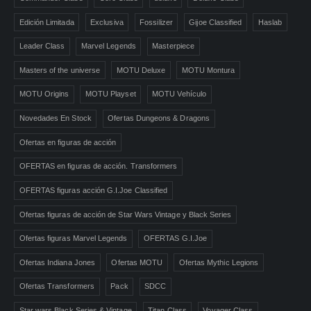
Edición Limitada
Exclusiva
Fossilizer
Gijoe Classified
Haslab
Leader Class
Marvel Legends
Masterpiece
Masters of the universe
MOTU Deluxe
MOTU Montura
MOTU Origins
MOTU Playset
MOTU Vehículo
Novedades En Stock
Ofertas Dungeons & Dragons
Ofertas en figuras de acción
OFERTAS en figuras de acción. Transformers
OFERTAS figuras acción G.I.Joe Classified
Ofertas figuras de acción de Star Wars Vintage y Black Series
Ofertas figuras Marvel Legends
OFERTAS G.I.Joe
Ofertas Indiana Jones
Ofertas MOTU
Ofertas Mythic Legions
Ofertas Transformers
Pack
SDCC
Star wars Black Series & Vintage
Titan Class
Voyager Class