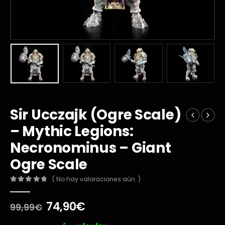
Sir Ucczajk (Ogre Scale)
– Mythic Legions:
Necronominus – Giant
Ogre Scale
( No hay valoraciones aún. )
0
out of 5
El
El
74,90
€
99,99
€
precio
precio