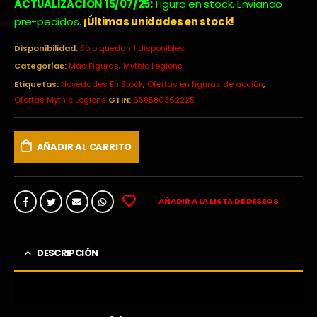
original
actual
ACTUALIZACIÓN 15/07/25:
Figura en stock. Enviando
era:
es:
pre-pedidos.
¡Últimas unidades en stock!
99,99€.
74,90€.
Disponibilidad:
Solo quedan 1 disponibles
Categorías:
Más Figuras
,
Mythic Legions
Etiquetas:
Novedades En Stock
,
Ofertas en figuras de acción
,
Ofertas Mythic Legions
GTIN:
658580362225
AÑADIR AL CARRITO
AÑADIR A LA LISTA DE DESEOS
DESCRIPCIÓN