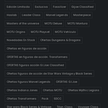
Edición Limitada
Exclusiva
Fossilizer
Gijoe Classified
Haslab
Leader Class
Marvel Legends
Masterpiece
Masters of the universe
MOTU Deluxe
MOTU Montura
MOTU Origins
MOTU Playset
MOTU Vehículo
Novedades En Stock
Ofertas Dungeons & Dragons
Ofertas en figuras de acción
OFERTAS en figuras de acción. Transformers
OFERTAS figuras acción G.I.Joe Classified
Ofertas figuras de acción de Star Wars Vintage y Black Series
Ofertas figuras Marvel Legends
OFERTAS G.I.Joe
Ofertas Indiana Jones
Ofertas MOTU
Ofertas Mythic Legions
Ofertas Transformers
Pack
SDCC
Star wars Black Series & Vintage
Titan Class
Voyager Class