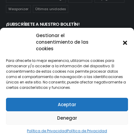
Weaponizer
Últimas unidades
¡SUBSCRÍBETE A NUESTRO BOLETÍN!
Te mantendrás informado de las novedades y ofertas que
Gestionar el
realmente te interesan. Subscríbete aquí:
consentimiento de las
cookies
Para ofrecerte la mejor experiencia, utilizamos cookies para
almacenar y/o acceder a la información del dispositivo. El
consentimiento de estas cookies nos permite procesar datos
como el comportamiento de navegación o las identificaciones
únicas en este sitio. No consentir, puede afectar negativamente a
ciertas características y funciones.
Aceptar
© ActionToys.es 2021. All Rights Reserved
Denegar
Política de Privacidad
Política de Privacidad