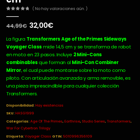
( No hay valoraciones aún. )
0
out of 5
El
El
32,00
€
44,99
€
precio
precio
original
actual
La figura
Transformers Age of the Primes Sideways
era:
es:
Voyager Class
mide 14,5 cm y se transforma de robot
44,99€.
32,00€.
en moto en 23 pasos. Incluye
2 Mini-Cons
combinables
que forman al
Mini-Con Combiner
Mirror
, el cual puede montarse sobre la moto como
piloto. Con articulación avanzada y arma removible, es
una pieza imprescindible para cualquier colección
Transformers.
Disponibilidad:
Hay existencias
SKU:
HASG1999
Categorías:
Age Of The Primes
,
Earthrise
,
Studio Series
,
Transformers
,
War For Cybertron Trilogy
Etiqueta:
Voyager Class
GTIN:
5010996356109