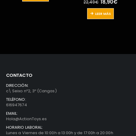
El
El
18,90
€
22,49
€
32,00€.
29,00€.
precio
precio
original
actual
LEER MÁS
era:
es:
22,49€.
18,90€.
CONTACTO
DIRECCIÓN:
c\ Seixo nº2, 3º (Cangas)
TELÉFONO:
616947674
EMAIL:
Hola@ActionToys.es
HORARIO LABORAL:
Lunes a Viernes de 10:00h a 13:00h y de 17:00h a 20:00h