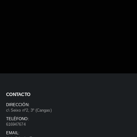
CONTACTO
DIRECCIÓN:
c\ Seixo nº2, 3º (Cangas)
TELÉFONO:
616947674
EMAIL: