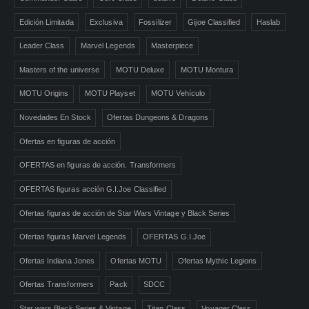
Edición Limitada
Exclusiva
Fossilizer
Gijoe Classified
Haslab
Leader Class
Marvel Legends
Masterpiece
Masters of the universe
MOTU Deluxe
MOTU Montura
MOTU Origins
MOTU Playset
MOTU Vehículo
Novedades En Stock
Ofertas Dungeons & Dragons
Ofertas en figuras de acción
OFERTAS en figuras de acción. Transformers
OFERTAS figuras acción G.I.Joe Classified
Ofertas figuras de acción de Star Wars Vintage y Black Series
Ofertas figuras Marvel Legends
OFERTAS G.I.Joe
Ofertas Indiana Jones
Ofertas MOTU
Ofertas Mythic Legions
Ofertas Transformers
Pack
SDCC
Star wars Black Series & Vintage
Titan Class
Voyager Class