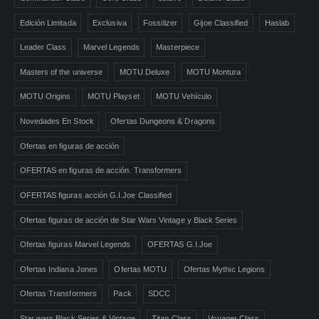
Edición Limitada
Exclusiva
Fossilizer
Gijoe Classified
Haslab
Leader Class
Marvel Legends
Masterpiece
Masters of the universe
MOTU Deluxe
MOTU Montura
MOTU Origins
MOTU Playset
MOTU Vehículo
Novedades En Stock
Ofertas Dungeons & Dragons
Ofertas en figuras de acción
OFERTAS en figuras de acción. Transformers
OFERTAS figuras acción G.I.Joe Classified
Ofertas figuras de acción de Star Wars Vintage y Black Series
Ofertas figuras Marvel Legends
OFERTAS G.I.Joe
Ofertas Indiana Jones
Ofertas MOTU
Ofertas Mythic Legions
Ofertas Transformers
Pack
SDCC
Star wars Black Series & Vintage
Titan Class
Voyager Class