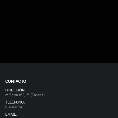
CONTACTO
DIRECCIÓN:
c\ Seixo nº2, 3º (Cangas)
TELÉFONO:
616947674
EMAIL: