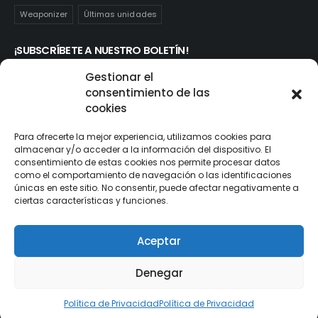
Weaponizer
Últimas unidades
¡SUBSCRÍBETE A NUESTRO BOLETÍN!
Te mantendrás informado de las novedades y ofertas que
Gestionar el
realmente te interesan. Subscríbete aquí:
consentimiento de las
cookies
Para ofrecerte la mejor experiencia, utilizamos cookies para
almacenar y/o acceder a la información del dispositivo. El
consentimiento de estas cookies nos permite procesar datos
como el comportamiento de navegación o las identificaciones
únicas en este sitio. No consentir, puede afectar negativamente a
ciertas características y funciones.
Aceptar
© ActionToys.es 2021. All Rights Reserved
Denegar
Política de Privacidad
Política de Privacidad