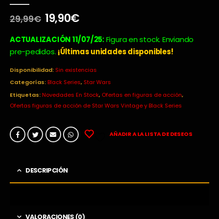
0
out of 5
El
El
19,90
€
29,99
€
precio
precio
original
actual
ACTUALIZACIÓN 11/07/25:
Figura en stock. Enviando
era:
es:
pre-pedidos.
¡Últimas unidades disponibles!
29,99€.
19,90€.
Disponibilidad:
Sin existencias
Categorías:
Black Series
,
Star Wars
Etiquetas:
Novedades En Stock
,
Ofertas en figuras de acción
,
Ofertas figuras de acción de Star Wars Vintage y Black Series
AÑADIR A LA LISTA DE DESEOS
DESCRIPCIÓN
VALORACIONES (0)