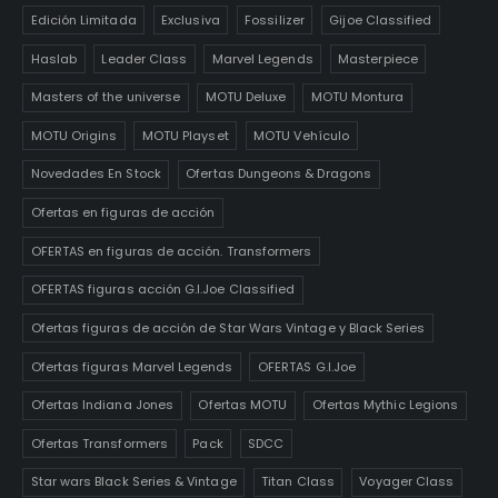
Edición Limitada
Exclusiva
Fossilizer
Gijoe Classified
Haslab
Leader Class
Marvel Legends
Masterpiece
Masters of the universe
MOTU Deluxe
MOTU Montura
MOTU Origins
MOTU Playset
MOTU Vehículo
Novedades En Stock
Ofertas Dungeons & Dragons
Ofertas en figuras de acción
OFERTAS en figuras de acción. Transformers
OFERTAS figuras acción G.I.Joe Classified
Ofertas figuras de acción de Star Wars Vintage y Black Series
Ofertas figuras Marvel Legends
OFERTAS G.I.Joe
Ofertas Indiana Jones
Ofertas MOTU
Ofertas Mythic Legions
Ofertas Transformers
Pack
SDCC
Star wars Black Series & Vintage
Titan Class
Voyager Class