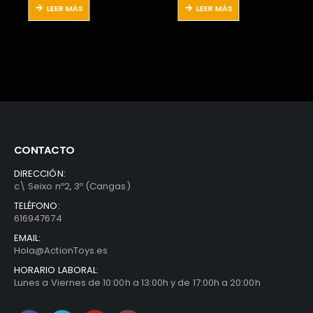
al
original
actual
original
actual
LEER MÁS
AÑADIR AL CARRITO
era:
es:
era:
es:
.
29,95€.
15,95€.
36,99€.
16,95€.
CONTACTO
DIRECCIÓN:
c\ Seixo nº2, 3º (Cangas)
TELÉFONO:
616947674
EMAIL:
Hola@ActionToys.es
HORARIO LABORAL:
Lunes a Viernes de 10:00h a 13:00h y de 17:00h a 20:00h