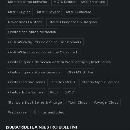
Masters of the universe
MOTU Deluxe
MOTU Montura
MOTU Origins
MOTU Playset
MOTU Vehículo
Novedades En Stock
Ofertas Dungeons & Dragons
Ofertas en figuras de acción
OFERTAS en figuras de acción. Transformers
OFERTAS figuras acción G.I.Joe Classified
Ofertas figuras de acción de Star Wars Vintage y Black Series
Ofertas figuras Marvel Legends
OFERTAS G.I.Joe
Ofertas Indiana Jones
Ofertas MOTU
Ofertas Mythic Legions
Ofertas Transformers
Pack
SDCC
Star wars Black Series & Vintage
Titan Class
Voyager Class
Weaponizer
Últimas unidades
¡SUBSCRÍBETE A NUESTRO BOLETÍN!