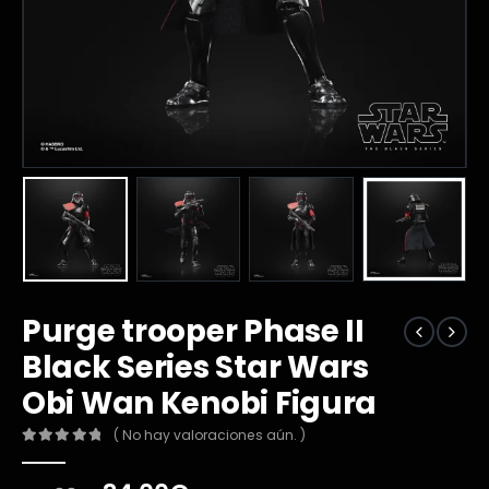
Purge trooper Phase II
Black Series Star Wars
Obi Wan Kenobi Figura
( No hay valoraciones aún. )
0
out of 5