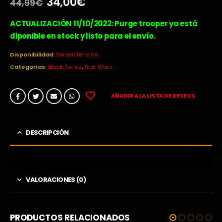
El
El
34,00
€
44,99
€
precio
precio
original
actual
ACTUALIZACIÓN 11/10/2022: Purge trooper ya está
era:
es:
diponible en stock y listo para el envío.
44,99€.
34,00€.
Disponibilidad:
Sin existencias
Categorías:
Black Series
,
Star Wars
AÑADIR A LA LISTA DE DESEOS
DESCRIPCIÓN
VALORACIONES (0)
PRODUCTOS RELACIONADOS