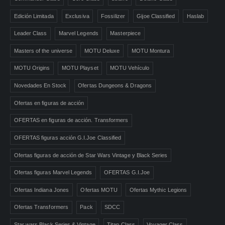
Edición Limitada
Exclusiva
Fossilizer
Gijoe Classified
Haslab
Leader Class
Marvel Legends
Masterpiece
Masters of the universe
MOTU Deluxe
MOTU Montura
MOTU Origins
MOTU Playset
MOTU Vehículo
Novedades En Stock
Ofertas Dungeons & Dragons
Ofertas en figuras de acción
OFERTAS en figuras de acción. Transformers
OFERTAS figuras acción G.I.Joe Classified
Ofertas figuras de acción de Star Wars Vintage y Black Series
Ofertas figuras Marvel Legends
OFERTAS G.I.Joe
Ofertas Indiana Jones
Ofertas MOTU
Ofertas Mythic Legions
Ofertas Transformers
Pack
SDCC
Star wars Black Series & Vintage
Titan Class
Voyager Class