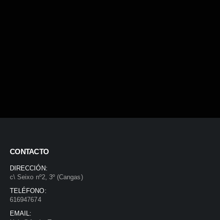
CONTACTO
DIRECCIÓN:
c\ Seixo nº2, 3º (Cangas)
TELÉFONO:
616947674
EMAIL: