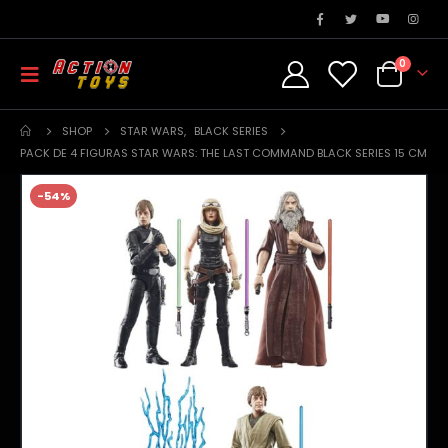
0
SHOP
STAR WARS
,
BLACK SERIES
PACK DE 4 FIGURAS STAR WARS: THE LAST COMMAND BLACK SERIES 15 CM
-54%