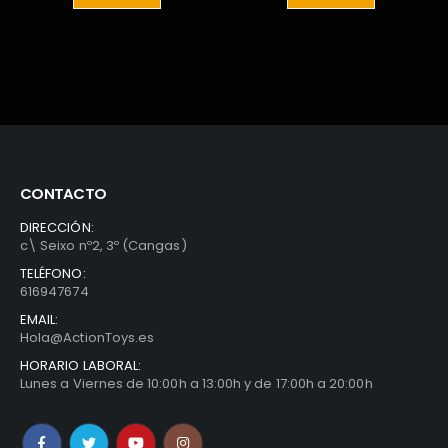
0€.
19,99€.
17,99€.
19,99€.
8,95€.
CONTACTO
DIRECCIÓN:
c\ Seixo nº2, 3º (Cangas)
TELÉFONO:
616947674
EMAIL:
Hola@ActionToys.es
HORARIO LABORAL:
Lunes a Viernes de 10:00h a 13:00h y de 17:00h a 20:00h