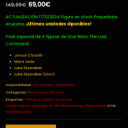
El
El
69,00
€
149,99
€
precio
precio
original
actual
ACTUALIZACIÓN 17/12/2024: Figura en stock. Prepedidos
era:
es:
enviados.
¡Ultimas unidades diponibles!
149,99€.
69,00€.
Pack especial de 4 figuras de Star Wars: The Last
Command:
Joruus C’baoth
Mara Jade
Luke Skywalker
Luke Skywalker (clon)
Disponibilidad:
Solo quedan 1 disponibles
Categorías:
Black Series
,
Star Wars
Etiquetas:
Ofertas en figuras de acción
,
Ofertas figuras de acción de Star Wars Vintage y Black Series
GTIN:
5010996207661