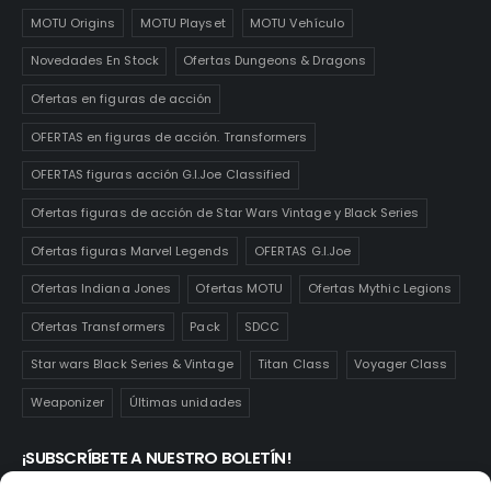
MOTU Origins
MOTU Playset
MOTU Vehículo
Novedades En Stock
Ofertas Dungeons & Dragons
Ofertas en figuras de acción
OFERTAS en figuras de acción. Transformers
OFERTAS figuras acción G.I.Joe Classified
Ofertas figuras de acción de Star Wars Vintage y Black Series
Ofertas figuras Marvel Legends
OFERTAS G.I.Joe
Ofertas Indiana Jones
Ofertas MOTU
Ofertas Mythic Legions
Ofertas Transformers
Pack
SDCC
Star wars Black Series & Vintage
Titan Class
Voyager Class
Weaponizer
Últimas unidades
¡SUBSCRÍBETE A NUESTRO BOLETÍN!